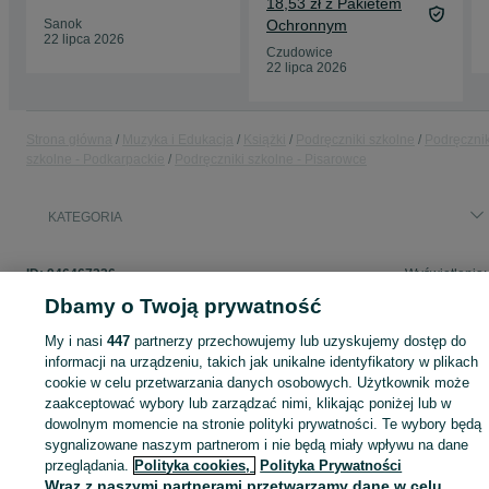
18,53 zł z Pakietem
Sanok
Ochronnym
22 lipca 2026
Czudowice
22 lipca 2026
Strona główna
Muzyka i Edukacja
Książki
Podręczniki szkolne
Podręcznik
szkolne - Podkarpackie
Podręczniki szkolne - Pisarowce
KATEGORIA
ID:
946467336
Wyświetlenia:
Dbamy o Twoją prywatność
My i nasi
447
partnerzy przechowujemy lub uzyskujemy dostęp do
informacji na urządzeniu, takich jak unikalne identyfikatory w plikach
Zaloguj się lub załóż konto na OLX, aby skontaktować się z t
cookie w celu przetwarzania danych osobowych. Użytkownik może
sprzedającym
zaakceptować wybory lub zarządzać nimi, klikając poniżej lub w
dowolnym momencie na stronie polityki prywatności. Te wybory będą
sygnalizowane naszym partnerom i nie będą miały wpływu na dane
Zaloguj się / Załóż konto
przeglądania.
Polityka cookies,
Polityka Prywatności
Wraz z naszymi partnerami przetwarzamy dane w celu