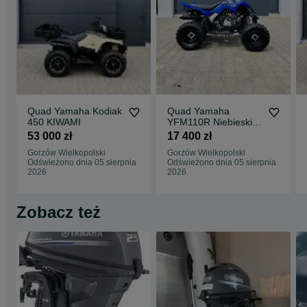
Quad Yamaha Kodiak
Quad Yamaha
450 KIWAMI
YFM110R Niebieski
2026 Dostępny Od
53 000 zł
17 400 zł
Ręki DEALER
Gorzów Wielkopolski
Gorzów Wielkopolski
GORZÓW
Odświeżono dnia 05 sierpnia
Odświeżono dnia 05 sierpnia
WIELKOPOLSKI
2026
2026
Zobacz też