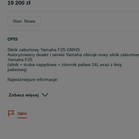
19 200 zł
Stan: Nowe
OPIS
Silnik zaburtowy Yamaha F25 GMHS
Autoryzowany dealer i serwis Yamaha oferuje nowy silnik zaburtow
Yamaha F25
(silnik + śruba napędowa + zbiornik paliwa 24L wraz z linią
paliwową)
Najważniejsze informacje:
-Silnik 4-suwowy Yamaha F25
Zobacz więcej
-Stopa: S
-Pojemność: 432 cm³
Zgłoś
-Moc: 25 KM
-Waga : 57 kg