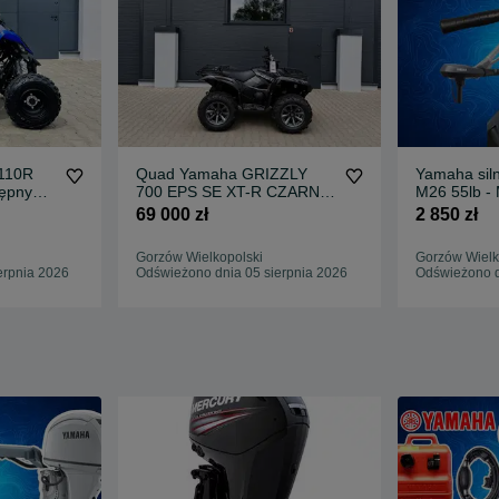
110R
Quad Yamaha GRIZZLY
Yamaha siln
tępny
700 EPS SE XT-R CZARNY
M26 55lb - 
GORZÓW
2025 Z Homologacją
Gwarancji
69 000 zł
2 850 zł
Dostępny Od Ręki DEALER
GORZÓW WIELKOPOLSKI
Gorzów Wielkopolski
Gorzów Wielk
erpnia 2026
Odświeżono dnia 05 sierpnia 2026
Odświeżono d