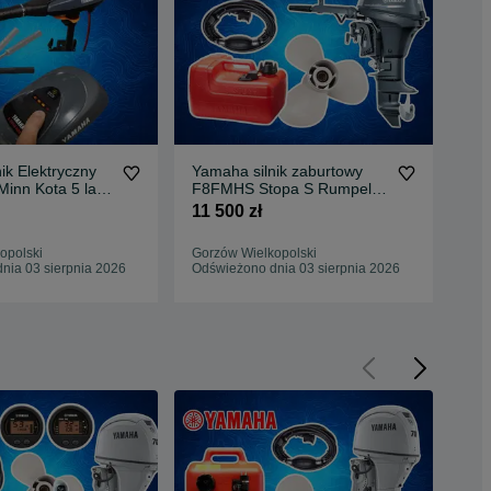
ik Elektryczny
Yamaha silnik zaburtowy
Łód
Minn Kota 5 lat
F8FMHS Stopa S Rumpel
Ran
Dealer Gorzów Wlkp
od 
11 500 zł
77 
opolski
Gorzów Wielkopolski
Gor
nia 03 sierpnia 2026
Odświeżono dnia 03 sierpnia 2026
Odś