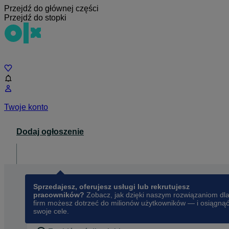
Przejdź do głównej części
Przejdź do stopki
Czat
Twoje konto
Dodaj ogłoszenie
Dla biznesu
opens in a new tab
Sprzedajesz, oferujesz usługi lub rekrutujesz
pracowników?
Zobacz, jak dzięki naszym rozwiązaniom dl
firm możesz dotrzeć do milionów użytkowników — i osiągną
swoje cele.