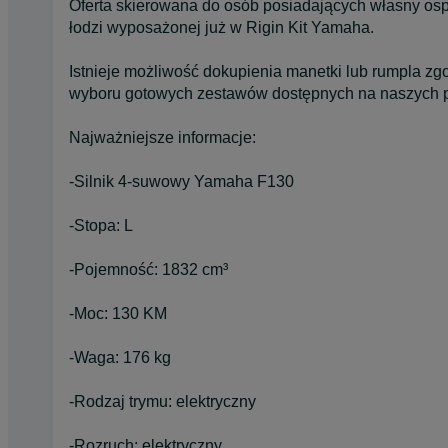
Oferta skierowana do osób posiadających własny ospr
łodzi wyposażonej już w Rigin Kit Yamaha.
Istnieje możliwość dokupienia manetki lub rumpla zg
wyboru gotowych zestawów dostępnych na naszych p
Najważniejsze informacje:
-Silnik 4-suwowy Yamaha F130
-Stopa: L
-Pojemność: 1832 cm³
-Moc: 130 KM
-Waga: 176 kg
-Rodzaj trymu: elektryczny
-Rozruch: elektryczny