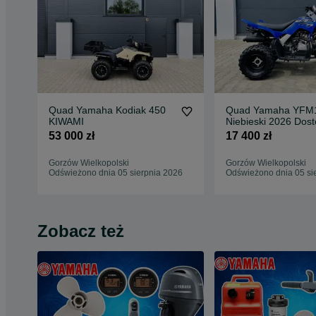
Quad Yamaha Kodiak 450
Quad Yamaha YFM
KIWAMI
Niebieski 2026 Dos
Od Ręki DEALER 
53 000 zł
17 400 zł
WIELKOPOLSKI
Gorzów Wielkopolski
Gorzów Wielkopolski
Odświeżono dnia 05 sierpnia 2026
Odświeżono dnia 05 si
Zobacz też