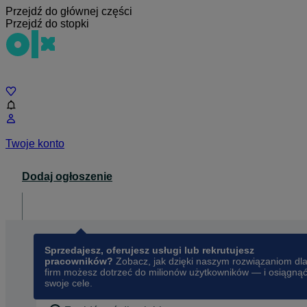
Przejdź do głównej części
Przejdź do stopki
Czat
Twoje konto
Dodaj ogłoszenie
Dla biznesu
opens in a new tab
Sprzedajesz, oferujesz usługi lub rekrutujesz
pracowników?
Zobacz, jak dzięki naszym rozwiązaniom dl
firm możesz dotrzeć do milionów użytkowników — i osiągną
swoje cele.