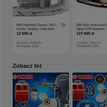
RIB Highfield Classic 290 |
RIB łódź motorowa H
tender, dinghy, mała łódź
Sport 520 Hypalon -
motorowa
NOWOŚĆ 2026!
12 900 zł
107 900 zł
Szczecin, Golęcino
Szczecin, Golęcino
05 sierpnia 2026
05 sierpnia 2026
Zobacz też