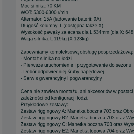
Moc silnika: 70 KM
WOT: 5300-6300 r/min
Alternator: 15A (ładowanie baterii: 9A)
Długość kolumny: L (dostępna także X)
Wysokość pawęży zalecana dla L 534mm (dla X: 64
Waga silnika: L 119kg (X 123kg)
Zapewniamy kompleksową obsługę posprzedażową:
- Montaż silnika na łodzi
- Pierwsze uruchomienie i przygotowanie do sezonu
- Dobór odpowiedniej śruby napędowej
- Serwis gwarancyjny i pogwarancyjny
Cena nie zawiera montażu, ani akcesoriów w postaci 
zależności od konfiguracji łodzi.
Przykładowe zestawy:
Zestaw riggingowy A: Manetka boczna 703 oraz Obr
Zestaw riggingowy B2: Manetka boczna 703 oraz Wy
Zestaw riggingowy C: Manetka boczna 703 oraz Wyś
Zestaw riggingowy E2: Manetka topowa 704 oraz Wy