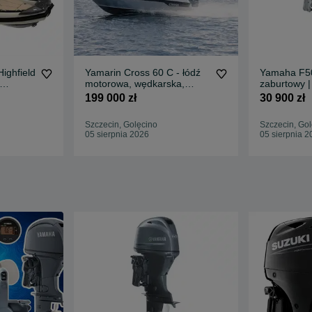
ighfield
Yamarin Cross 60 C - łódź
Yamaha F50
motorowa, wędkarska,
zaburtowy |
patrolowa
manetka | m
199 000 zł
30 900 zł
Szczecin, Golęcino
Szczecin, Gol
05 sierpnia 2026
05 sierpnia 2