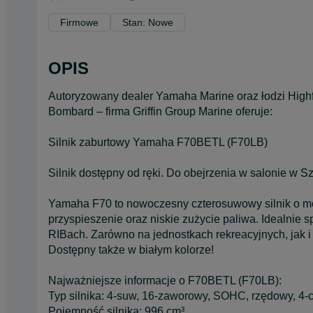
Firmowe
Stan: Nowe
OPIS
Autoryzowany dealer Yamaha Marine oraz łodzi Highfie
Bombard – firma Griffin Group Marine oferuje:
Silnik zaburtowy Yamaha F70BETL (F70LB)
Silnik dostępny od ręki. Do obejrzenia w salonie w Sz
Yamaha F70 to nowoczesny czterosuwowy silnik o mo
przyspieszenie oraz niskie zużycie paliwa. Idealnie
RIBach. Zarówno na jednostkach rekreacyjnych, jak i
Dostępny także w białym kolorze!
Najważniejsze informacje o F70BETL (F70LB):
Typ silnika: 4-suw, 16-zaworowy, SOHC, rzędowy, 4-c
Pojemność silnika: 996 cm³