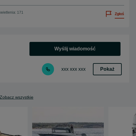
wietlenia: 171
Zgłoś
Wyślij wiadomość
Pokaż
xxx xxx xxx
Zobacz wszystkie