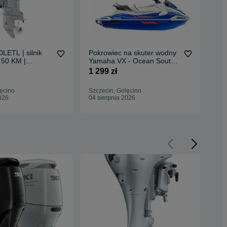
LETL | silnik
Pokrowiec na skuter wodny
RIB
 50 KM |
Yamaha VX - Ocean South -
łód
ultirumpel
idealne dopasowanie
klu
1 299 zł
54 
rob
ęcino
Szczecin, Golęcino
Szc
026
04 sierpnia 2026
04 