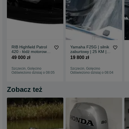
RIB Highfield Patrol
Yamaha F25G | silnik
420 - łódź motorowa
zaburtowy | 25 KM |
trenerska, klubowa,
rumpel, manetka |
49 000 zł
19 800 zł
ratownicza, robocza
waga 57 kg
Szczecin, Golęcino
Szczecin, Golęcino
Odświeżono dzisiaj o 08:05
Odświeżono dzisiaj o 08:04
Zobacz też