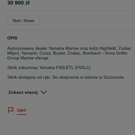
30 900 zł
Stan: Nowe
OPIS
Autoryzowany dealer Yamaha Marine oraz łodzi Highfield, Zodiac
Milpro, Yamarin, Cross, Buster, Zodiac, Bombard – firma Griffin
Group Marine oferuje:
Silnik zaburtowy Yamaha F50LETL (F50LC)
Silnik dostępny od ręki. Do obejrzenia w salonie w Szczecinie.
Yamaha F50 to nowoczesny czterosuwowy silnik o mocy 50 KM,
ceniony za wysoką kulturę pracy, dynamiczne przyspieszenie oraz
Zobacz więcej
niskie zużycie paliwa. Idealnie sprawdza się na klasycznych łodzia
motorowych oraz RIBach. Zarówno na jednostkach rekreacyjnych,
jak i użytkowych.
Zgłoś
Dostępny także w białym kolorze!
Najważniejsze informacje o F50LETL (F50LC):
Typ silnika: 4-suw, 8-zaworowy, SOHC, rzędowy, 4-cylindrowy, EFI
Pojemność silnika: 996 cm³