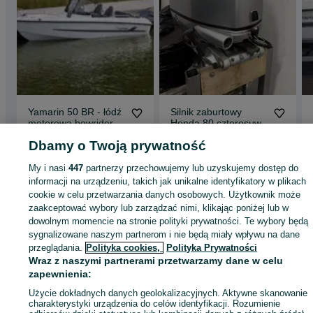
Yamarin 50 BR - łódź
Silnik zaburtowy
motorowa bowrider,
Honda 80 czterosuw
open
76 000 zł
17 000 zł
Dbamy o Twoją prywatność
Szczecin, Golęcino
Poznań, Szczepankowo
Odświeżono dnia 20 lipca
Odświeżono dnia 07 sierpnia
My i nasi
447
partnerzy przechowujemy lub uzyskujemy dostęp do
2026
2026
informacji na urządzeniu, takich jak unikalne identyfikatory w plikach
cookie w celu przetwarzania danych osobowych. Użytkownik może
zaakceptować wybory lub zarządzać nimi, klikając poniżej lub w
dowolnym momencie na stronie polityki prywatności. Te wybory będą
sygnalizowane naszym partnerom i nie będą miały wpływu na dane
przeglądania.
Polityka cookies,
Polityka Prywatności
Strona główna
Sport i Hobby
Sporty wodne
Silniki
Zaburtowe
Zaburtowe 
Wraz z naszymi partnerami przetwarzamy dane w celu
Zachodniopomorskie
Zaburtowe - Szczecin
Zaburtowe - Golęcino
zapewnienia:
Użycie dokładnych danych geolokalizacyjnych. Aktywne skanowanie
KATEGORIA
charakterystyki urządzenia do celów identyfikacji. Rozumienie