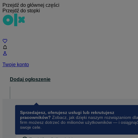
Przejdź do głównej części
Przejdź do stopki
Czat
Twoje konto
Dodaj ogłoszenie
Dla biznesu
opens in a new tab
Sprzedajesz, oferujesz usługi lub rekrutujesz
pracowników?
Zobacz, jak dzięki naszym rozwiązaniom dl
firm możesz dotrzeć do milionów użytkowników — i osiągną
swoje cele.