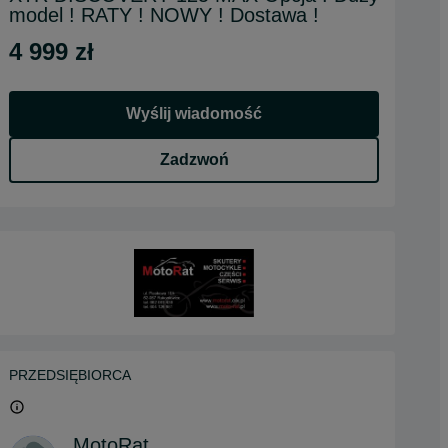
model ! RATY ! NOWY ! Dostawa !
4 999 zł
Wyślij wiadomość
Zadzwoń
PRZEDSIĘBIORCA
MotoRat