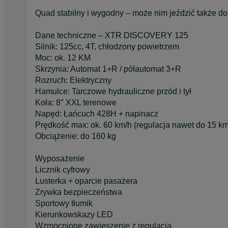
Quad stabilny i wygodny – może nim jeździć także do
Dane techniczne – XTR DISCOVERY 125
Silnik: 125cc, 4T, chłodzony powietrzem
Moc: ok. 12 KM
Skrzynia: Automat 1+R / półautomat 3+R
Rozruch: Elektryczny
Hamulce: Tarczowe hydrauliczne przód i tył
Koła: 8″ XXL terenowe
Napęd: Łańcuch 428H + napinacz
Prędkość max: ok. 60 km/h (regulacja nawet do 15 km
Obciążenie: do 160 kg
Wyposażenie
Licznik cyfrowy
Lusterka + oparcie pasażera
Zrywka bezpieczeństwa
Sportowy tłumik
Kierunkowskazy LED
Wzmocnione zawieszenie z regulacją