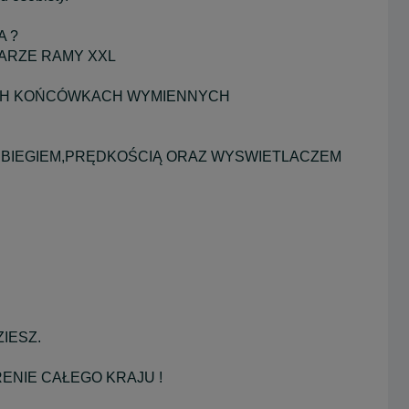
 ?
IARZE RAMY XXL
ICH KOŃCÓWKACH WYMIENNYCH
RZEBIEGIEM,PRĘDKOŚCIĄ ORAZ WYSWIETLACZEM
IESZ.
ENIE CAŁEGO KRAJU !