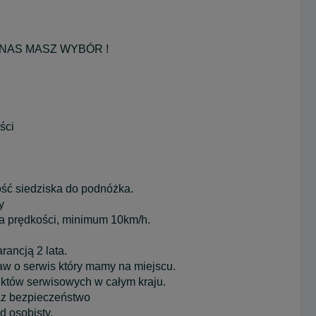
 NAS MASZ WYBÓR !
ści
ć siedziska do podnóżka.
y
ia prędkości, minimum 10km/h.
rancją 2 lata.
aw o serwis który mamy na miejscu.
nktów serwisowych w całym kraju.
az bezpieczeństwo
d osobisty.