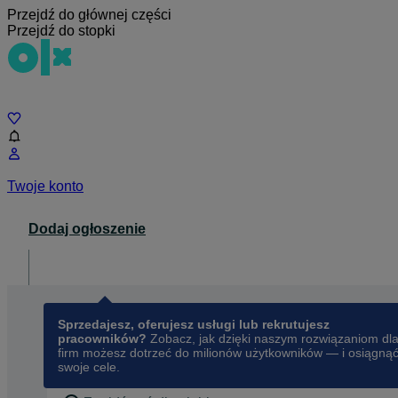
Przejdź do głównej części
Przejdź do stopki
Czat
Twoje konto
Dodaj ogłoszenie
Dla biznesu
opens in a new tab
Sprzedajesz, oferujesz usługi lub rekrutujesz
pracowników?
Zobacz, jak dzięki naszym rozwiązaniom dl
firm możesz dotrzeć do milionów użytkowników — i osiągną
swoje cele.