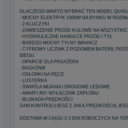
DLACZEGO WARTO WYBRAĆ TEN MODEL QUADA
- MOCNY ELEKTRYK 1500W NA RYNKU W ROZM
- 2 KLUCZYKI
- ZAWIESZENIE PRZÓD KULOWE NA WSZYSTK
- HYDRAULICZNE HAMULCE PRZÓD I TYŁ
- BARDZO MOCNY TYLNY WAHACZ
- CYFROWY LICZNIK Z POZIOMEM BATERII, P
BIEGU.
- OPARCIE DLA PASAŻERA
- BAGAŻNIK
- OSŁONKI NA RĘCE
- LUSTERKA
- ŚWIATŁA MIJANIA I DROGOWE LEDOWE
- AWARYJNY WYŁĄCZNIK ZAPŁONU
- BLOKADA PRĘDKOŚCI
SAM KONTROLUJESZ Z JAKĄ PRĘDKOŚCIĄ JEDZ
DOSTAWA W CIĄGU 2-3 DNI ROBOCZYCH NA TER