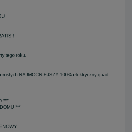
JU
ATIS !
ty tego roku.
dorosłych NAJMOCNIEJSZY 100% elektryczny quad
 ***
DOMU ***
RENOWY --