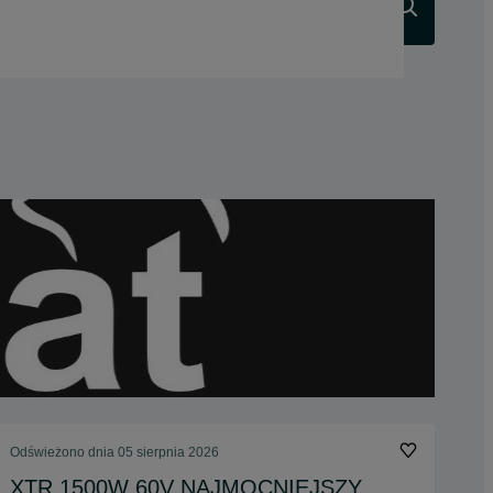
Szukaj
Odświeżono dnia 05 sierpnia 2026
XTR 1500W 60V NAJMOCNIEJSZY