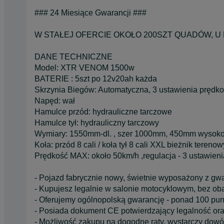
### 24 Miesiące Gwarancji ###
W STAŁEJ OFERCIE OKOŁO 200SZT QUADÓW, U
DANE TECHNICZNE
Model: XTR VENOM 1500w
BATERIE : 5szt po 12v20ah każda
Skrzynia Biegów: Automatyczna, 3 ustawienia prędko
Napęd: wał
Hamulce przód: hydrauliczne tarczowe
Hamulce tył: hydrauliczny tarczowy
Wymiary: 1550mm-dl. , szer 1000mm, 450mm wysokoś
Koła: przód 8 cali / koła tył 8 cali XXL bieżnik terenow
Prędkość MAX: około 50km/h ,regulacja - 3 ustawien
- Pojazd fabrycznie nowy, świetnie wyposażony z gwa
- Kupujesz legalnie w salonie motocyklowym, bez ob
- Oferujemy ogólnopolską gwarancję - ponad 100 pu
- Posiada dokument CE potwierdzający legalność or
- Możliwość zakupu na dogodne raty, wystarczy dowó