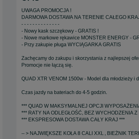
UWAGA PROMOCJA !
DARMOWA DOSTAWA NA TERENIE CAŁEGO KRA
- - - - - - - - - - - - - -
- Nowy kask szczękowy - GRATIS !
- Nowe markowe rękawice MONSTER ENERGY - GR
- Przy zakupie pługa WYCIĄGARKA GRATIS
Zachęcamy do zakupu i skorzystania z najlepszej ofer
Promocje nie łączą się.
QUAD XTR VENOM 1500w - Model dla młodzieży i 
Czas jazdy na bateriach do 4-5 godzin.
*** QUAD W MAKSYMALNEJ OPCJI WYPOSAŻENIA
*** RATY NA ODLEGŁOŚĆ, BEZ WYCHODZENIA Z 
*** EKSPRESOWA DOSTAWA CAŁY KRAJ ***
-- > NAJWIĘKSZE KOŁA 8 CALI XXL , BIEŻNIK TE