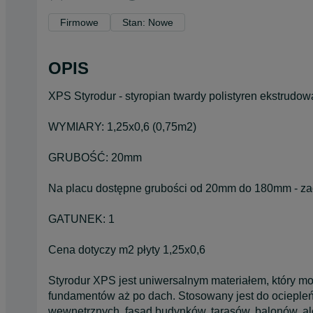
Firmowe
Stan: Nowe
OPIS
XPS Styrodur - styropian twardy polistyren ekstrudo
WYMIARY: 1,25x0,6 (0,75m2)
GRUBOŚĆ: 20mm
Na placu dostępne grubości od 20mm do 180mm - z
GATUNEK: 1
Cena dotyczy m2 płyty 1,25x0,6
Styrodur XPS jest uniwersalnym materiałem, który m
fundamentów aż po dach. Stosowany jest do ociepleń
wewnętrznych, fasad budynków, tarasów, balonów, al