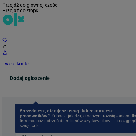
Przejdź do głównej części
Przejdź do stopki
Czat
Twoje konto
Dodaj ogłoszenie
Dla biznesu
opens in a new tab
Sprzedajesz, oferujesz usługi lub rekrutujesz
pracowników?
Zobacz, jak dzięki naszym rozwiązaniom dl
firm możesz dotrzeć do milionów użytkowników — i osiągną
swoje cele.