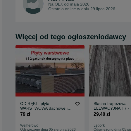
Na OLX od
maja 2026
Ostatnio online w dniu 29 lipca 2026
Więcej od tego ogłoszeniodawcy
OD RĘKI - płyta
Blacha trapezowa
WARSTWOWA dachowe i
ELEWACYJNA T7 - 
ścienne- 1 gat i 2 gat - od
kolory + drewnopo
79 zł
29,40 zł
reki
Wejherowo
Lębork
Odświeżono dnia 05 sierpnia 2026
Odświeżono dnia 05 si