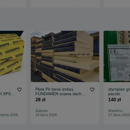
Płyta Pir tania izolacj
styropian g
H XPS
FUNDAMEN sciana dach
paczki.
 cm)
elewacj fasada II gat XPS
28 zł
140 zł
Żukowo
Warblino
erpnia 2026
19 lipca 2026
27 lipca 2026