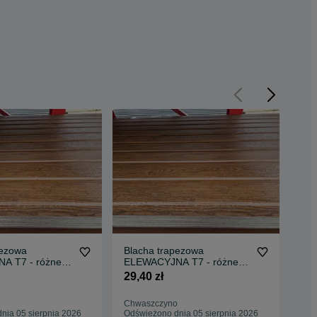
pezowa
Blacha trapezowa
TA
A T7 - różne
ELEWACYJNA T7 - różne
ete
rewnopodobna
kolory + drewnopodobna
wł
29,40 zł
32,
Chwaszczyno
Kos
nia 05 sierpnia 2026
Odświeżono dnia 05 sierpnia 2026
Odś