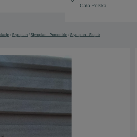
olacje
Styropian
Styropian - Pomorskie
Styropian - Słupsk