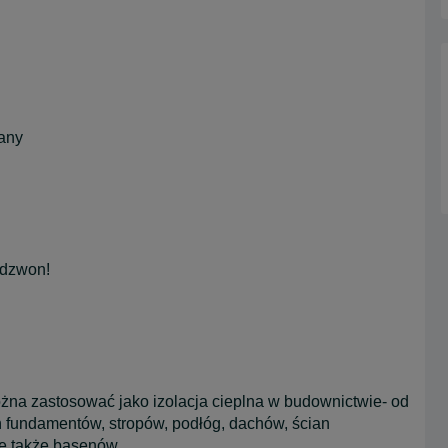
wany
adzwon!
ożna zastosować jako izolacja cieplna w budownictwie- od
 fundamentów, stropów, podłóg, dachów, ścian
e także basenów.