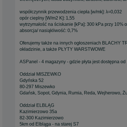
współczynnik przewodzenia ciepła [w/mk]: λ=0,032
opór cieplny [W/m2 K]: 1,55
wytrzymałość na ściskanie [kPa]: 300 kPa przy 10% o
absorcja/ nasiąkliwość: 0,7%
Oferujemy także na innych ogłoszeniach BLACHY TR
okładzinie, a także PŁYTY WARSTWOWE
ASPanel - 4 magazyny - gdzie płyta jest dostępna od r
Oddział MISZEWKO
Gdyńska 52
80-297 Miszewko
Gdańsk, Sopot, Gdynia, Rumia, Reda, Wejherowo, Żu
Oddział ELBLĄG
Kazimierzowo 35a
82-300 Kazimierzowo
5km od Elbląga - na starej S7