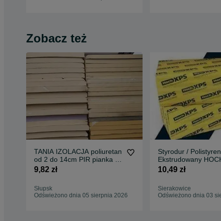
Zobacz też
TANIA IZOLACJA poliuretan
Styrodur / Polistyren
od 2 do 14cm PIR pianka -
Ekstrudowany HOC
PŁYTY PIR -od ręki
300 (23/5/10/15/18
9,82 zł
10,49 zł
Słupsk
Sierakowice
Odświeżono dnia 05 sierpnia 2026
Odświeżono dnia 03 si