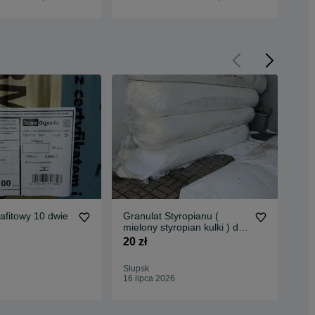
rafitowy 10 dwie
Granulat Styropianu (
PI
mielony styropian kulki ) do
0,0
ocieplenia domu
AL
20 zł
7,6
Słupsk
Nie
16 lipca 2026
22 