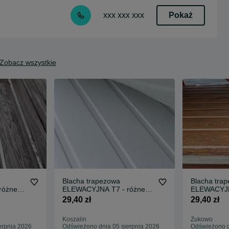
Pokaż
xxx xxx xxx
Zobacz wszystkie
Blacha trapezowa
Blacha tra
różne
ELEWACYJNA T7 - różne
ELEWACYJN
dobna
kolory + drewnopodobna
kolory + d
29,40 zł
29,40 zł
Koszalin
Żukowo
erpnia 2026
Odświeżono dnia 05 sierpnia 2026
Odświeżono d