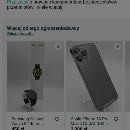
Przeczytaj
 o prawach konsumentów, bezpieczeństwie 
przedmiotów i wiele więcej.
Więcej od tego ogłoszeniodawcy
Zobacz wszystkie
Samsung Galaxy
Apple iPhone 13 Pro
Watch 6 44mm -
Max 1TB BAT 100% -
GWARANCJA 6
GWARANCJA 6
450 zł
2 200 zł