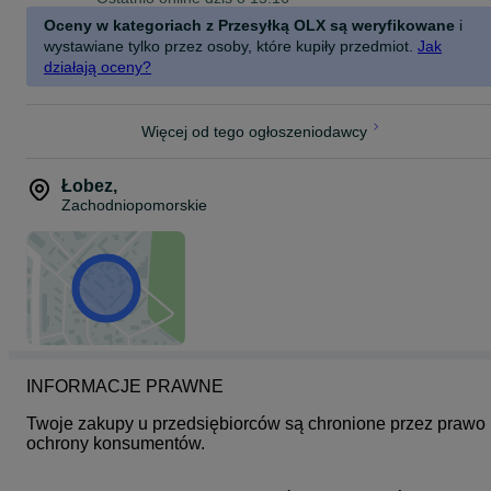
dopasować cenę!
Oceny w kategoriach z Przesyłką OLX są weryfikowane
i
wystawiane tylko przez osoby, które kupiły przedmiot.
Jak
Szukasz innego modelu? Z większą lub mniejszą pamięcią? W
innym kolorze? - Nie ma problemu - Ogarniemy to!
działają oceny?
_ _ _ _ _ _ _ _ _ _ _ _ _ _ _ _ _ _ _ _ _ _ _ _ _ _ _
Informacje umieszczone, służą jedynie celom informacyjnym. Nie
Więcej od tego ogłoszeniodawcy
stanowią oferty w rozumieniu przepisów Kodeksu Cywilnego oraz
opisu towaru ani zapewnienia w rozumieniu art. 4 Ustawy z dnia 27
lipca 2002 roku o szczególnych warunkach sprzedaży
Łobez
,
konsumenckiej.
Zachodniopomorskie
INFORMACJE PRAWNE
Twoje zakupy u przedsiębiorców są chronione przez prawo 
ochrony konsumentów.