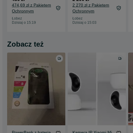
miesięcy - KUP NA
miesięcy - KUP NA
474,69 zł z Pakietem
2 270 zł z Pakietem
RATY
RATY
Ochronnym
Ochronnym
Łobez
Łobez
Dzisiaj o 15:19
Dzisiaj o 15:03
Zobacz też
PowerBank z baterią
Kamera IP Xiaomi Mi