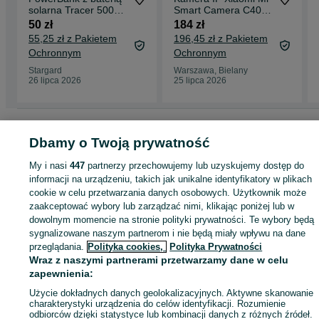
solarna Tracer 5000
Smart Camera C400
mAh
4MP 2,5K 360 Wifi
50 zł
184 zł
Głos Sklep Wwa
55,25 zł z Pakietem
196,45 zł z Pakietem
Ochronnym
Ochronnym
Stargard
Warszawa, Bielany
26 lipca 2026
25 lipca 2026
Strona główna
Elektronika
Sprzęt video
Kamery
Kamery do monitoringu
Kamery do monitoringu - Zachodniopomorskie
Kamery do monitoringu - Łob
Dbamy o Twoją prywatność
My i nasi
447
partnerzy przechowujemy lub uzyskujemy dostęp do
KATEGORIA
informacji na urządzeniu, takich jak unikalne identyfikatory w plikach
cookie w celu przetwarzania danych osobowych. Użytkownik może
zaakceptować wybory lub zarządzać nimi, klikając poniżej lub w
ID:
1077703740
Wyświetlenia: 
dowolnym momencie na stronie polityki prywatności. Te wybory będą
sygnalizowane naszym partnerom i nie będą miały wpływu na dane
przeglądania.
Polityka cookies,
Polityka Prywatności
Kup
Wraz z naszymi partnerami przetwarzamy dane w celu
zapewnienia:
Użycie dokładnych danych geolokalizacyjnych. Aktywne skanowanie
charakterystyki urządzenia do celów identyfikacji. Rozumienie
odbiorców dzięki statystyce lub kombinacji danych z różnych źródeł.