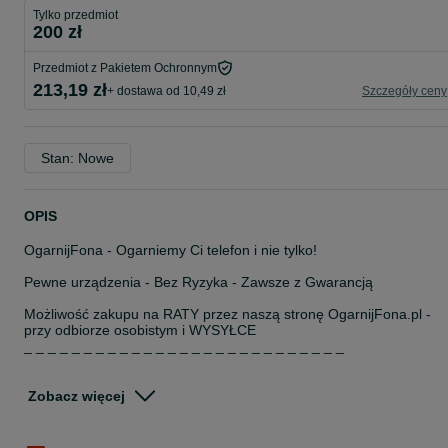
Tylko przedmiot
200 zł
Przedmiot z Pakietem Ochronnym
213,19 zł
+ dostawa od 10,49 zł
Szczegóły ceny
Stan: Nowe
OPIS
OgarnijFona - Ogarniemy Ci telefon i nie tylko!
Pewne urządzenia - Bez Ryzyka - Zawsze z Gwarancją
Możliwość zakupu na RATY przez naszą stronę OgarnijFona.pl -
przy odbiorze osobistym i WYSYŁCE
_ _ _ _ _ _ _ _ _ _ _ _ _ _ _ _ _ _ _ _ _ _ _ _ _ _ _
Marka: Xiaomi
Model: C201 (MBC27)
Zobacz więcej
Funkcje Specjalne: domofon dwukierunkowy, wykrywanie
ludzi/zwierząt, wyraźny obraz w nocy
Widok: 360