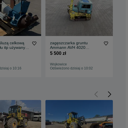
luzą celkową
zagęszczarka gruntu
PR
yłu itp używany
Ammann AVH 4020
15
sprawna silnik do poprawy
5 500 zł
100
Wojkowice
Woj
isiaj o 10:16
Odświeżono dzisiaj o 10:02
Odś