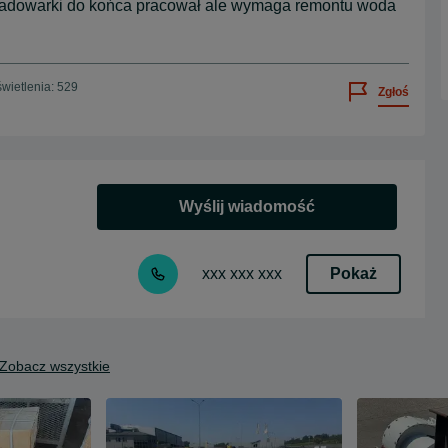
ładowarki do końca pracował ale wymaga remontu woda
wietlenia: 529
Zgłoś
Wyślij wiadomość
Pokaż
xxx xxx xxx
Zobacz wszystkie