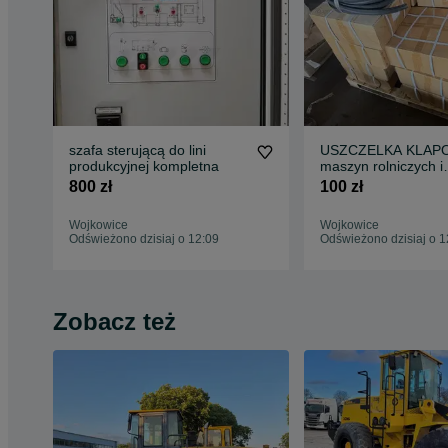
szafa sterującą do lini
USZCZELKA KLAP
produkcyjnej kompletna
maszyn rolniczych i
budowlanych 50 mb
800 zł
100 zł
Wojkowice
Wojkowice
Odświeżono dzisiaj o 12:09
Odświeżono dzisiaj o 1
Zobacz też