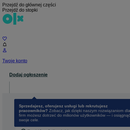
Przejdź do głównej części
Przejdź do stopki
Czat
Twoje konto
Dodaj ogłoszenie
Dla biznesu
opens in a new tab
Sprzedajesz, oferujesz usługi lub rekrutujesz
pracowników?
Zobacz, jak dzięki naszym rozwiązaniom dl
firm możesz dotrzeć do milionów użytkowników — i osiągną
swoje cele.