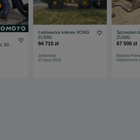
Ładowarka kołowa XCMG
Sprzedam ł
ZL50G
ZL50G
94 710 zł
67 500 zł
L 50
Jankowice
Masłów Pierw
23 lipca 2026
Odświeżono d