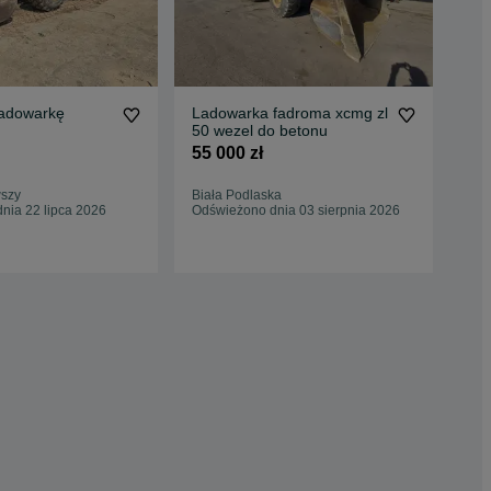
adowarkę
Ladowarka fadroma xcmg zl
50 wezel do betonu
XCMG
55 000 zł
XC
46 
szy
Biała Podlaska
nia 22 lipca 2026
Odświeżono dnia 03 sierpnia 2026
Mła
Odś