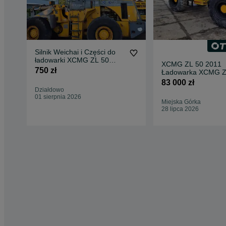
Silnik Weichai i Części do
ładowarki XCMG ZL 50
XCMG ZL 50 2011
skrzynia chłodnica pompa
750 zł
Ładowarka XCMG Z
most łyżka wysięgnik koła
2011
83 000 zł
pompa siłownik most
Działdowo
chłodnica łyżka wysięgnik
01 sierpnia 2026
Miejska Górka
28 lipca 2026