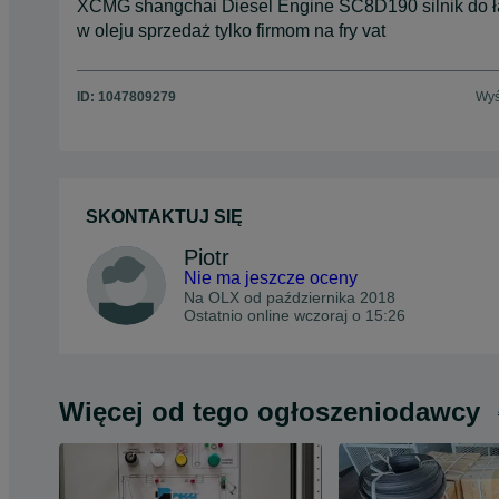
XCMG shangchai Diesel Engine SC8D190 silnik do 
w oleju sprzedaż tylko firmom na fry vat
ID:
1047809279
Wyś
SKONTAKTUJ SIĘ
Piotr
Nie ma jeszcze oceny
Na OLX od
października 2018
Ostatnio online wczoraj o 15:26
Więcej od tego ogłoszeniodawcy