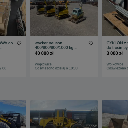
OWA do
wacker neuson
CYKLON z ś
400/800/800/1000 kg
do trocin p
komplet 4 zagęszczarki
stan dobry
40 000 zł
3 000 zł
gruntu
Wojkowice
Wojkowice
2:06
Odświeżono dzisiaj o 10:33
Odświeżono dz