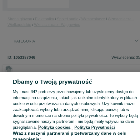
Strona główna
Elektronika
Sprzęt audio
Wzmacniacze
Wzmacniacze -
Wielkopolskie
Wzmacniacze - Wągrowiec
KATEGORIA
ID:
1053387046
Wyświetlenia: 3
Dbamy o Twoją prywatność
Zaloguj się lub załóż konto na OLX, aby skontaktować się z t
sprzedającym
My i nasi
447
partnerzy przechowujemy lub uzyskujemy dostęp do
informacji na urządzeniu, takich jak unikalne identyfikatory w plikach
cookie w celu przetwarzania danych osobowych. Użytkownik może
zaakceptować wybory lub zarządzać nimi, klikając poniżej lub w
Zaloguj się / Załóż konto
dowolnym momencie na stronie polityki prywatności. Te wybory będą
sygnalizowane naszym partnerom i nie będą miały wpływu na dane
przeglądania.
Polityka cookies,
Polityka Prywatności
Kup
Wraz z naszymi partnerami przetwarzamy dane w celu
zapewnienia: