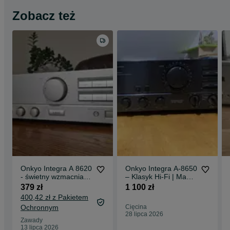
Zobacz też
Onkyo Integra A 8620
Onkyo Integra A-8650
- świetny wzmacniacz
– Klasyk Hi-Fi | Made
Vintage
in Japan | Stan
379 zł
1 100 zł
Super!
400,42 zł z Pakietem
Ochronnym
Cięcina
28 lipca 2026
Zawady
13 lipca 2026