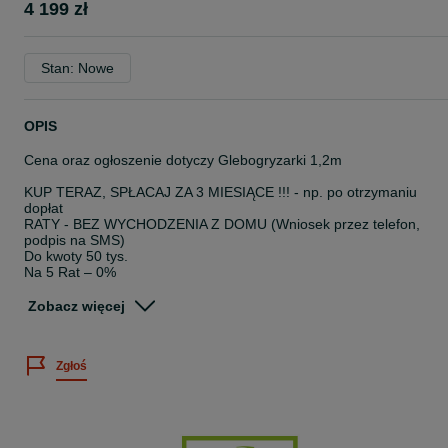
4 199 zł
Stan: Nowe
OPIS
Cena oraz ogłoszenie dotyczy Glebogryzarki 1,2m
KUP TERAZ, SPŁACAJ ZA 3 MIESIĄCE !!! - np. po otrzymaniu
dopłat
RATY - BEZ WYCHODZENIA Z DOMU (Wniosek przez telefon,
podpis na SMS)
Do kwoty 50 tys.
Na 5 Rat – 0%
Na 10 rat – 2%
Zobacz więcej
Glebogryzarka od 1,2m do 2,0m
Bomet lub Strumyk
Zgłoś
KONTAKT: 5*1*3*3*6*6*8*7*3
NA INNYCH OGŁOSZENIACH ZNAJDZIESZ INNE MASZYNY!
ZAPRASZAMY DO KONTAKTU TELEFONICZNEGO
Glebogryzarka od 1,2m do 2,0m