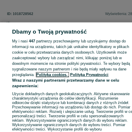
ID:
1018728562
Wyświetlenia: 2
Dbamy o Twoją prywatność
Zaloguj się lub załóż konto na OLX, aby skontaktować się z t
My i nasi
447
partnerzy przechowujemy lub uzyskujemy dostęp do
sprzedającym
informacji na urządzeniu, takich jak unikalne identyfikatory w plikach
cookie w celu przetwarzania danych osobowych. Użytkownik może
zaakceptować wybory lub zarządzać nimi, klikając poniżej lub w
dowolnym momencie na stronie polityki prywatności. Te wybory będą
Zaloguj się / Załóż konto
sygnalizowane naszym partnerom i nie będą miały wpływu na dane
przeglądania.
Polityka cookies,
Polityka Prywatności
Wraz z naszymi partnerami przetwarzamy dane w celu
Zadzwoń / SMS
Wyślij wiadomość
zapewnienia:
Użycie dokładnych danych geolokalizacyjnych. Aktywne skanowanie
charakterystyki urządzenia do celów identyfikacji. Rozumienie
odbiorców dzięki statystyce lub kombinacji danych z różnych źródeł.
Przechowywanie informacji na urządzeniu lub dostęp do nich. Pomiar
efektywności reklam. Rozwój i ulepszanie usług. Tworzenie profili w c
personalizacji treści. Tworzenie profili w celu spersonalizowanych
reklam. Wykorzystywanie ograniczonych danych do wyboru reklam.
Wykorzystywanie ograniczonych danych do wyboru treści. Pomiar
efektywności treści. Wykorzystanie profili do wyboru