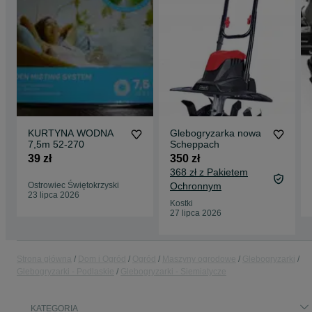
KURTYNA WODNA
Glebogryzarka nowa
7,5m 52-270
Scheppach
39 zł
350 zł
368 zł z Pakietem
Ostrowiec Świętokrzyski
Ochronnym
23 lipca 2026
Kostki
27 lipca 2026
Strona główna
Dom i Ogród
Ogród
Maszyny ogrodowe
Glebogryzarki
Glebogryzarki - Podlaskie
Glebogryzarki - Siemiatycze
KATEGORIA