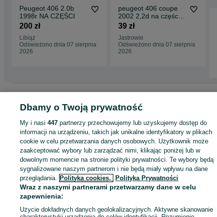
Peugeot 406 2.0b
peugeot 406 coupe
1998r NA CZĘŚCI
2002 2,2d na części
drzwi szyba lusterko
200 zł
39 zł
klapa felgi silnik
Libiąż
Jastrowie
skrzynia itp
Odświeżono dnia 07 sierpnia
Odświeżono dnia 07 sierpnia
2026
2026
Strona główna
Motoryzacja
Części samochodowe
Osobowe
Osobowe -
Małopolskie
Osobowe - Libiąż
Dbamy o Twoją prywatność
My i nasi
447
partnerzy przechowujemy lub uzyskujemy dostęp do
KATEGORIA
informacji na urządzeniu, takich jak unikalne identyfikatory w plikach
cookie w celu przetwarzania danych osobowych. Użytkownik może
zaakceptować wybory lub zarządzać nimi, klikając poniżej lub w
ID:
867229499
Wyświetlenia: 3
dowolnym momencie na stronie polityki prywatności. Te wybory będą
sygnalizowane naszym partnerom i nie będą miały wpływu na dane
przeglądania.
Polityka cookies,
Polityka Prywatności
Zadzwoń / SMS
Wyślij wiadomość
Wraz z naszymi partnerami przetwarzamy dane w celu
zapewnienia:
Użycie dokładnych danych geolokalizacyjnych. Aktywne skanowanie
charakterystyki urządzenia do celów identyfikacji. Rozumienie