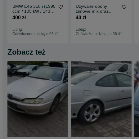
BMW E46 318 i (1995
Używane opony
ccm / 105 kW / 143
zimowe mix oraz
KM) *na części*
komplety r13 r14 r15
400 zł
40 zł
r16
Libiąż
Libiąż
Odświeżono dzisiaj o 06:41
Odświeżono dzisiaj o 06:41
Zobacz też