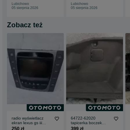
Lubichowo
Lubichowo
05 sierpnia 2026
05 sierpnia 2026
Zobacz też
radio wyświetlacz
64722-62020
ekran lexus gs iii
tapicerka boczek
86111-30430
obicie lewe bagażnika
250 zł
399 zł