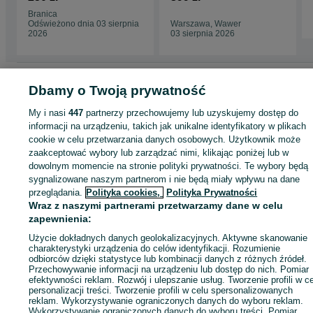
TOYOTA MIRAI II 2
Branica
2020-
Odświeżono dnia 03 sierpnia
Warszawa, Wawer
2026
03 sierpnia 2026
Strona główna
Motoryzacja
Części samochodowe
Osobowe
Osobowe -
Dbamy o Twoją prywatność
Pomorskie
Osobowe - Lubichowo
My i nasi
447
partnerzy przechowujemy lub uzyskujemy dostęp do
informacji na urządzeniu, takich jak unikalne identyfikatory w plikach
KATEGORIA
cookie w celu przetwarzania danych osobowych. Użytkownik może
zaakceptować wybory lub zarządzać nimi, klikając poniżej lub w
dowolnym momencie na stronie polityki prywatności. Te wybory będą
ID:
1053438134
Wyświetlenia:
sygnalizowane naszym partnerom i nie będą miały wpływu na dane
przeglądania.
Polityka cookies,
Polityka Prywatności
Zadzwoń / SMS
Wyślij wiadomość
Wraz z naszymi partnerami przetwarzamy dane w celu
zapewnienia:
Użycie dokładnych danych geolokalizacyjnych. Aktywne skanowanie
charakterystyki urządzenia do celów identyfikacji. Rozumienie
odbiorców dzięki statystyce lub kombinacji danych z różnych źródeł.
Przechowywanie informacji na urządzeniu lub dostęp do nich. Pomiar
efektywności reklam. Rozwój i ulepszanie usług. Tworzenie profili w c
personalizacji treści. Tworzenie profili w celu spersonalizowanych
reklam. Wykorzystywanie ograniczonych danych do wyboru reklam.
Wykorzystywanie ograniczonych danych do wyboru treści. Pomiar