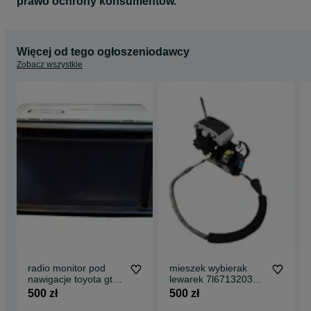
prawo ochrony konsumentów.
Więcej od tego ogłoszeniodawcy
Zobacz wszystkie
radio monitor pod
mieszek wybierak
nawigacje toyota gt86
lewarek 7l6713203d
subaru brz scion 12-
vw touareg q7
500 zł
500 zł
16
oryginał kompletny