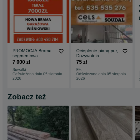
PROMOCJA Brama
Ocieplenie pianą pur,
segmentowa
Dożywotnia
WIŚNIOWSKI UNI
gwarancja,
7 000 zł
75 zł
THERM
Doświadczenie
Suwałki
Ełk
automatyczna
Odświeżono dnia 05 sierpnia
Odświeżono dnia 05 sierpnia
2026
2026
Zobacz też