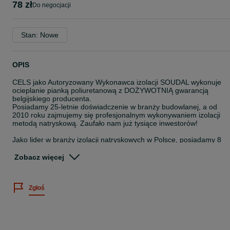
78 zł
do negocjacji
Stan: Nowe
OPIS
CELS jako Autoryzowany Wykonawca izolacji SOUDAL wykonuje
ocieplanie pianką poliuretanową z DOŻYWOTNIĄ gwarancją
belgijskiego producenta.
Posiadamy 25-letnie doświadczenie w branży budowlanej, a od
2010 roku zajmujemy się profesjonalnym wykonywaniem izolacji
metodą natryskową. Zaufało nam już tysiące inwestorów!
Jako lider w branży izolacji natryskowych w Polsce, posiadamy 8
niezależnych ekip natryskowych, dzięki czemu możemy
zagwarantować wykonanie izolacji w ustalonych terminach.
Zobacz więcej
Pracujemy na najwyższej jakości maszynach natryskowych
amerykańskiego producenta GRACO – modele zintegrowane ze
sprężarkami i agregatami prądotwórczymi – GRACO E-30i Elite.
Zgłoś
Wszystkich klientom oferujemy zawsze DARMOWY POMIAR i
WYCENĘ oraz gwarantujemy SZYBKIE TERMINY realizacji!
Wykonujemy: