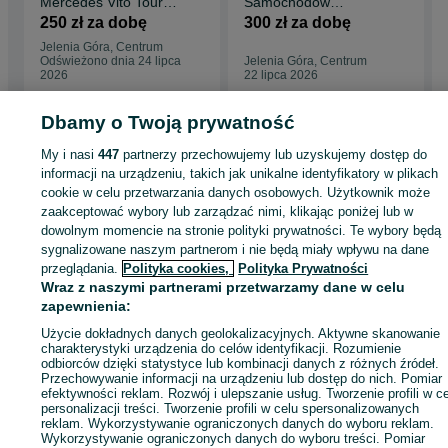
Mercedes Vito Tourer
Samochodów
9 osobowy auta
Wynajem Busa
250 zł za dobę
300 zł za dobę
wypożyczenie
dostawczaka
Jelenia Góra, Centrum
Przeprowadzka
Odświeżono dnia 24 lipca
Jelenia Góra, Centrum
2026
22 lipca 2026
Dbamy o Twoją prywatność
Strona główna
Wypożyczalnia
Samochody i pojazdy
Busy osobowe
Busy
My i nasi
447
partnerzy przechowujemy lub uzyskujemy dostęp do
osobowe - Dolnośląskie
Busy osobowe - Jelenia Góra
Busy osobowe -
informacji na urządzeniu, takich jak unikalne identyfikatory w plikach
Centrum
cookie w celu przetwarzania danych osobowych. Użytkownik może
zaakceptować wybory lub zarządzać nimi, klikając poniżej lub w
dowolnym momencie na stronie polityki prywatności. Te wybory będą
KATEGORIA
sygnalizowane naszym partnerom i nie będą miały wpływu na dane
przeglądania.
Polityka cookies,
Polityka Prywatności
ID:
839847601
Wyświetlenia: 40
Wraz z naszymi partnerami przetwarzamy dane w celu
zapewnienia:
Użycie dokładnych danych geolokalizacyjnych. Aktywne skanowanie
Zadzwoń / SMS
Wyślij wiadomość
charakterystyki urządzenia do celów identyfikacji. Rozumienie
odbiorców dzięki statystyce lub kombinacji danych z różnych źródeł.
Przechowywanie informacji na urządzeniu lub dostęp do nich. Pomiar
efektywności reklam. Rozwój i ulepszanie usług. Tworzenie profili w c
personalizacji treści. Tworzenie profili w celu spersonalizowanych
reklam. Wykorzystywanie ograniczonych danych do wyboru reklam.
Wykorzystywanie ograniczonych danych do wyboru treści. Pomiar