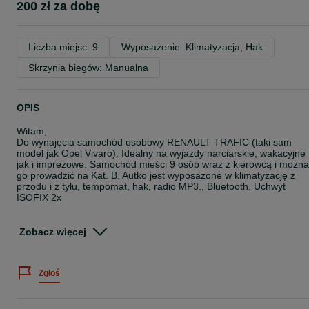
200 zł za dobę
Liczba miejsc: 9
Wyposażenie: Klimatyzacja, Hak
Skrzynia biegów: Manualna
OPIS
Witam,
Do wynajęcia samochód osobowy RENAULT TRAFIC (taki sam
model jak Opel Vivaro). Idealny na wyjazdy narciarskie, wakacyjne
jak i imprezowe. Samochód mieści 9 osób wraz z kierowcą i można
go prowadzić na Kat. B. Autko jest wyposażone w klimatyzację z
przodu i z tyłu, tempomat, hak, radio MP3., Bluetooth. Uchwyt
ISOFIX 2x
Dodatkowo istnieje możliwość zamontowania bagażnika na dach
(tzw. trumny) lub bagażnika na rowery.
Zobacz więcej
Ponadto do wypożyczenia:
Autolawety - Pomoc drogowa ładowność 1680kg i 1560kg
Zgłoś
Busy Blaszaki Maxi Ładowność 1550kg
Busy Blaszaki "Małe" Ładowność 1100kg
Busy 9 osobowe