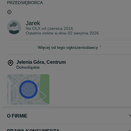
PRZEDSIĘBIORCA
Wystawiamy faktury
Konkurencyjne ceny od 200 za dobe !!!
Jarek
*odbiór samochodów w miejscowości LUBAŃ
Na OLX od
czerwca 2016
Ostatnio online w dniu 02 sierpnia 2026
Więcej od tego ogłoszeniodawcy
Jelenia Góra
,
Centrum
Dolnośląskie
O FIRMIE