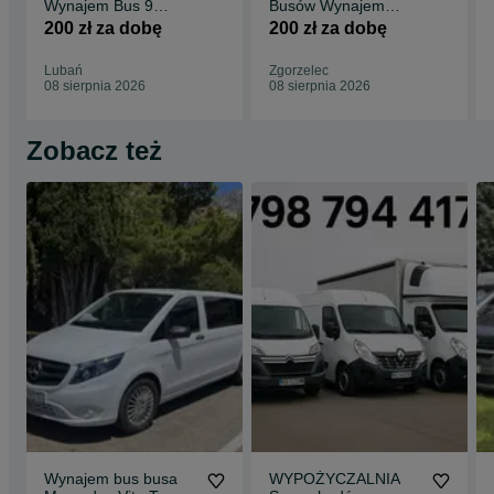
Wynajem Bus 9
Busów Wynajem
osobowy WOLNE
Busa KONTENER
200 zł za dobę
200 zł za dobę
TERMINY kat.B
Przeprowadzka
Wakacje Trafic
Przewóz Mebli
Lubań
Zgorzelec
08 sierpnia 2026
08 sierpnia 2026
Zobacz też
Wynajem bus busa
WYPOŻYCZALNIA