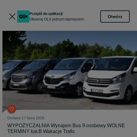
Przejdź do aplikacji
Otwórz
Otwieraj OLX jednym tapnięciem
Dodane
17 lipca 2026
WYPOŻYCZALNIA Wynajem Bus 9 osobowy WOLNE
TERMINY kat.B Wakacje Trafic