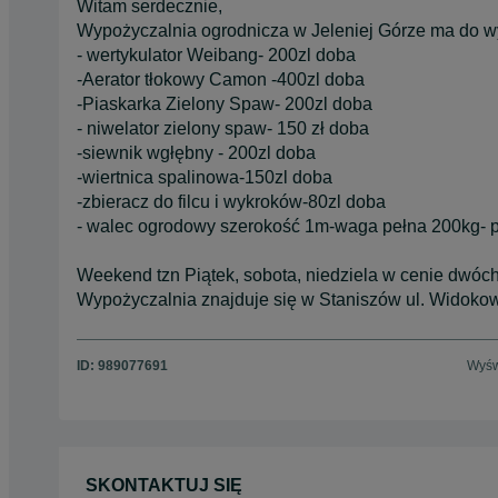
Witam serdecznie,
Wypożyczalnia ogrodnicza w Jeleniej Górze ma do 
- wertykulator Weibang- 200zl doba
-Aerator tłokowy Camon -400zl doba
-Piaskarka Zielony Spaw- 200zl doba
- niwelator zielony spaw- 150 zł doba
-siewnik wgłębny - 200zl doba
-wiertnica spalinowa-150zl doba
-zbieracz do filcu i wykroków-80zl doba
- walec ogrodowy szerokość 1m-waga pełna 200kg- p
Weekend tzn Piątek, sobota, niedziela w cenie dwóch
Wypożyczalnia znajduje się w Staniszów ul. Widoko
ID:
989077691
Wyśw
SKONTAKTUJ SIĘ