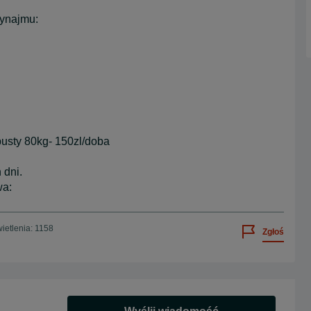
wynajmu:
usty 80kg- 150zl/doba
 dni.
wa:
ietlenia: 1158
Zgłoś