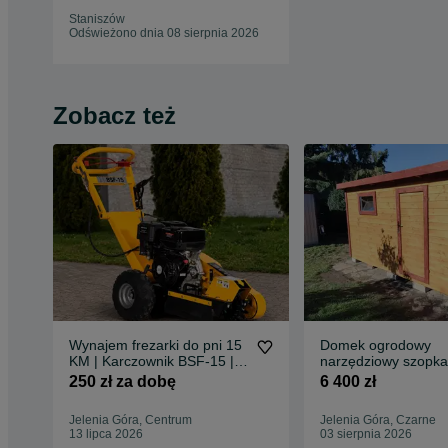
Staniszów
Odświeżono dnia 08 sierpnia 2026
Zobacz też
Wynajem frezarki do pni 15
Domek ogrodowy
KM | Karczownik BSF-15 |
narzędziowy szopka
Usuwanie pni
250 zł za dobę
6 400 zł
Jelenia Góra, Centrum
Jelenia Góra, Czarne
13 lipca 2026
03 sierpnia 2026