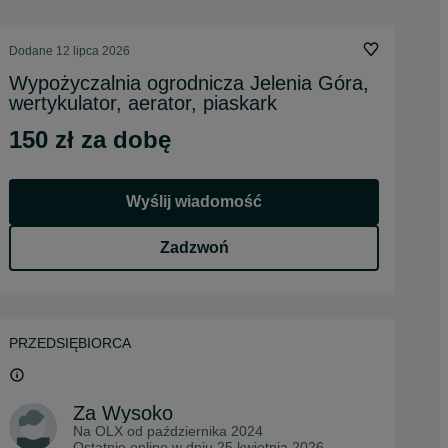
Dodane
12 lipca 2026
Wypożyczalnia ogrodnicza Jelenia Góra,
wertykulator, aerator, piaskark
150 zł za dobę
Wyślij wiadomość
Zadzwoń
PRZEDSIĘBIORCA
Za Wysoko
Na OLX od
października 2024
Ostatnio online w dniu 25 kwietnia 2026