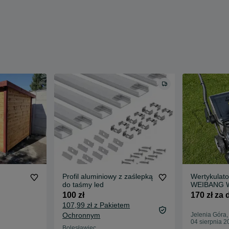
Profil aluminiowy z zaślepką
Wertykulato
do taśmy led
WEIBANG 
wynajem + 
100 zł
170 zł za
trawnika
107,99 zł z Pakietem
Ochronnym
Jelenia Góra
04 sierpnia 2
Bolesławiec