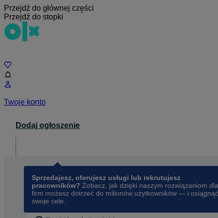
Przejdź do głównej części
Przejdź do stopki
Czat
Twoje konto
Dodaj ogłoszenie
Dla biznesu
opens in a new tab
Sprzedajesz, oferujesz usługi lub rekrutujesz
pracowników?
Zobacz, jak dzięki naszym rozwiązaniom dl
firm możesz dotrzeć do milionów użytkowników — i osiągną
swoje cele.