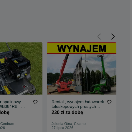
r spalinowy
Rental , wynajem ładowarek
Agr
WB384RB –
teleskopowych prostych
bud
dowóz | aeracja
obrotowych CAŁY KRAJ
tyn
 dobę
230 zł za dobę
19
, Centrum
Jelenia Góra, Czarne
Jel
026
27 lipca 2026
27 