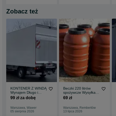
Zobacz też
KONTENER Z WINDĄ
Beczki 220 litrów
Wynajem Długo i
spożywcze Wysyłka |
Krótkoterminowy od
beczka 200, 250
99 zł za dobę
69 zł
Zaraz Warszawa 24H
Warszawa, Wawer
Warszawa, Rembertów
05 sierpnia 2026
13 lipca 2026