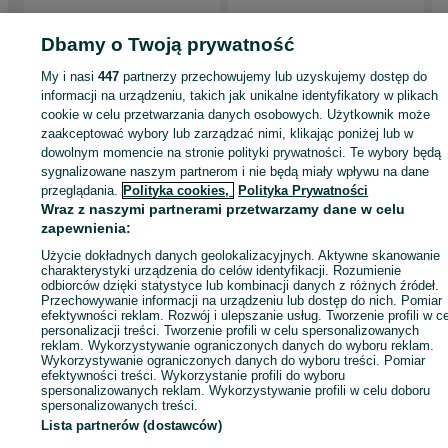
Dbamy o Twoją prywatność
Strona główna
Wypożyczalnia
Pozostałe Wypożyczalnia
Pozostałe
My i nasi
447
partnerzy przechowujemy lub uzyskujemy dostęp do
Wypożyczalnia - Mazowieckie
Pozostałe Wypożyczalnia - Warszawa
informacji na urządzeniu, takich jak unikalne identyfikatory w plikach
Pozostałe Wypożyczalnia - Białołęka
cookie w celu przetwarzania danych osobowych. Użytkownik może
zaakceptować wybory lub zarządzać nimi, klikając poniżej lub w
dowolnym momencie na stronie polityki prywatności. Te wybory będą
KATEGORIA
sygnalizowane naszym partnerom i nie będą miały wpływu na dane
przeglądania.
Polityka cookies,
Polityka Prywatności
Wraz z naszymi partnerami przetwarzamy dane w celu
ID:
920105560
Wyświetlenia: 2
zapewnienia:
Użycie dokładnych danych geolokalizacyjnych. Aktywne skanowanie
Zadzwoń / SMS
Wyślij wiadomość
charakterystyki urządzenia do celów identyfikacji. Rozumienie
odbiorców dzięki statystyce lub kombinacji danych z różnych źródeł.
Przechowywanie informacji na urządzeniu lub dostęp do nich. Pomiar
efektywności reklam. Rozwój i ulepszanie usług. Tworzenie profili w c
personalizacji treści. Tworzenie profili w celu spersonalizowanych
reklam. Wykorzystywanie ograniczonych danych do wyboru reklam.
Wykorzystywanie ograniczonych danych do wyboru treści. Pomiar
efektywności treści. Wykorzystanie profili do wyboru
spersonalizowanych reklam. Wykorzystywanie profili w celu doboru
spersonalizowanych treści.
Lista partnerów (dostawców)