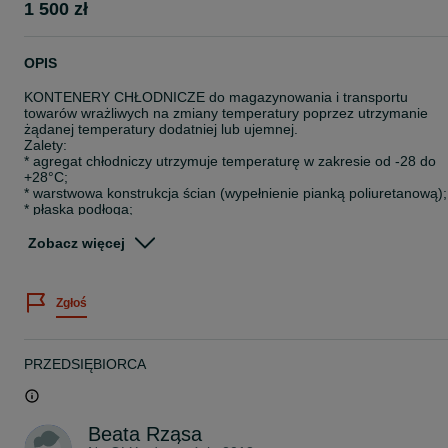
1 500 zł
OPIS
KONTENERY CHŁODNICZE do magazynowania i transportu
towarów wrażliwych na zmiany temperatury poprzez utrzymanie
żądanej temperatury dodatniej lub ujemnej.
Zalety:
* agregat chłodniczy utrzymuje temperaturę w zakresie od -28 do
+28°C;
* warstwowa konstrukcja ścian (wypełnienie pianką poliuretanową);
* płaska podłoga;
* kurtyny;
* dodatkowe drzwi chroniące przed nadmierną wymianą powietrza;
Zobacz więcej
* agregat Thermo King Magnum Plus;
* łatwa obsługa;
Zgłoś
20' RF KONTENER CHŁODNICZY
Wymiary zewnętrzne:
PRZEDSIĘBIORCA
Długość 6058 mm
Szerokość 2438 mm
Wysokość 2591 mm
Beata Rząsa
Wymiary wewnętrzne: