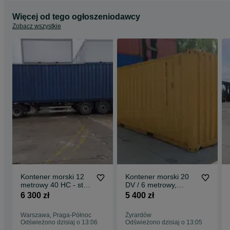
Więcej od tego ogłoszeniodawcy
Zobacz wszystkie
Kontener morski 12
Kontener morski 20
metrowy 40 HC - stan
DV / 6 metrowy,
dobry - PZ
używany / PZ
6 300 zł
5 400 zł
Warszawa, Praga-Północ
Żyrardów
Odświeżono dzisiaj o 13:06
Odświeżono dzisiaj o 13:05