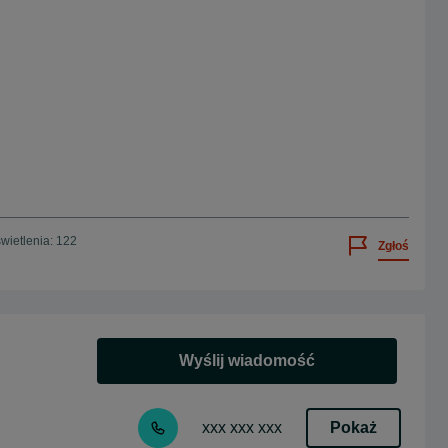
wietlenia: 122
Zgłoś
Wyślij wiadomość
Pokaż
xxx xxx xxx