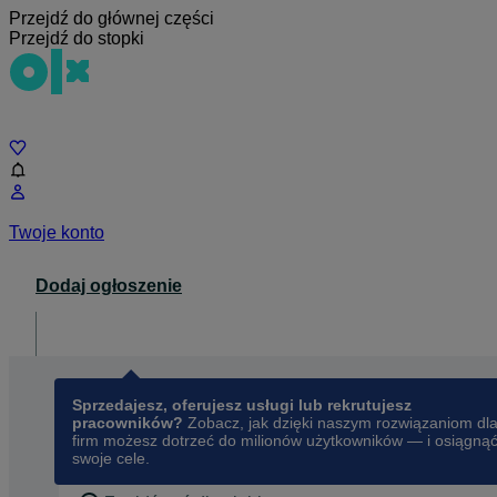
Przejdź do głównej części
Przejdź do stopki
Czat
Twoje konto
Dodaj ogłoszenie
Dla biznesu
opens in a new tab
Sprzedajesz, oferujesz usługi lub rekrutujesz
pracowników?
Zobacz, jak dzięki naszym rozwiązaniom dl
firm możesz dotrzeć do milionów użytkowników — i osiągną
swoje cele.