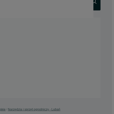
Szukaj
skie
Narzędzia i sprzęt ogrodniczy - Lubań