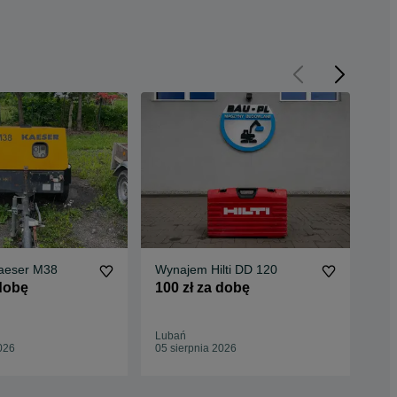
aeser M38
Wynajem Hilti DD 120
Wyn
CS
 dobę
100 zł za dobę
15
Lubań
Lub
026
05 sierpnia 2026
05 