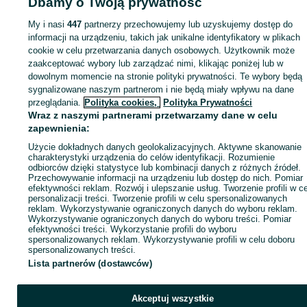
Dbamy o Twoją prywatność
My i nasi
447
partnerzy przechowujemy lub uzyskujemy dostęp do
Strona główna
informacji na urządzeniu, takich jak unikalne identyfikatory w plikach
Wypożyczalnia
Urządzenia, maszyny i narzędzia
Lekki
sprzęt budowlany
Narzędzia
Narzędzia - Łódzkie
Narzędzia - Niechcice
cookie w celu przetwarzania danych osobowych. Użytkownik może
zaakceptować wybory lub zarządzać nimi, klikając poniżej lub w
dowolnym momencie na stronie polityki prywatności. Te wybory będą
KATEGORIA
sygnalizowane naszym partnerom i nie będą miały wpływu na dane
przeglądania.
Polityka cookies,
Polityka Prywatności
Wraz z naszymi partnerami przetwarzamy dane w celu
ID:
1070493785
Wyświetlenia: 1
zapewnienia:
Użycie dokładnych danych geolokalizacyjnych. Aktywne skanowanie
charakterystyki urządzenia do celów identyfikacji. Rozumienie
Zadzwoń / SMS
Wyślij wiadomość
odbiorców dzięki statystyce lub kombinacji danych z różnych źródeł.
Przechowywanie informacji na urządzeniu lub dostęp do nich. Pomiar
efektywności reklam. Rozwój i ulepszanie usług. Tworzenie profili w c
personalizacji treści. Tworzenie profili w celu spersonalizowanych
reklam. Wykorzystywanie ograniczonych danych do wyboru reklam.
Wykorzystywanie ograniczonych danych do wyboru treści. Pomiar
efektywności treści. Wykorzystanie profili do wyboru
spersonalizowanych reklam. Wykorzystywanie profili w celu doboru
spersonalizowanych treści.
Lista partnerów (dostawców)
Akceptuj wszystkie