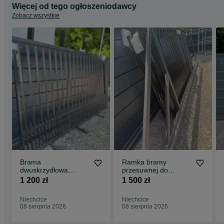
Więcej od tego ogłoszeniodawcy
Zobacz wszystkie
Brama
Ramka bramy
dwuskrzydłowa
przesuwnej do
wypełnienie kątownik
wypełnienie ,wym.
1 200 zł
1 500 zł
kolor czarny
4000x1620 lewa
Niechcice
Niechcice
08 sierpnia 2026
08 sierpnia 2026