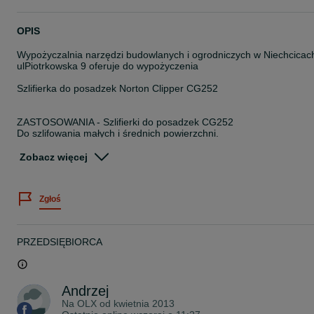
OPIS
Wypożyczalnia narzędzi budowlanych i ogrodniczych w Niechcicac
ulPiotrkowska 9 oferuje do wypożyczenia
Szlifierka do posadzek Norton Clipper CG252
ZASTOSOWANIA - Szlifierki do posadzek CG252
Do szlifowania małych i średnich powierzchni.
Możliwość szlifowania krawędzi ścian.
Łatwe i szybkie przygotowanie urządzenia do pracy.
Zobacz więcej
Łatwy transport i wnoszenie po schodach.
Łatwa i wygodna eksploatacja.
Składane ramię na czas transportu
Zgłoś
WŁAŚCIWOŚCI - Szlifierki do posadzek CG252
Szerokość robocza 250 mm.
Regulowana głowica szlifierska.
Ustawianie poziomu z tyłu.
PRZEDSIĘBIORCA
Niewielka waga i rozmiar.
Niski poziom wibracji.
Głowicę szlifierską można ustawić pod kątem 90° oraz zdjąć
przednią część osłony
Andrzej
Na OLX od
kwietnia 2013