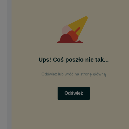
Ups! Coś poszło nie tak...
Odśwież lub wróć na stronę główną
Odśwież