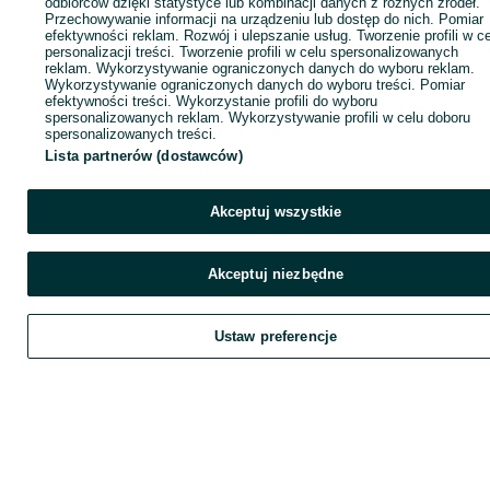
odbiorców dzięki statystyce lub kombinacji danych z różnych źródeł.
Przechowywanie informacji na urządzeniu lub dostęp do nich. Pomiar
efektywności reklam. Rozwój i ulepszanie usług. Tworzenie profili w c
personalizacji treści. Tworzenie profili w celu spersonalizowanych
reklam. Wykorzystywanie ograniczonych danych do wyboru reklam.
Wykorzystywanie ograniczonych danych do wyboru treści. Pomiar
efektywności treści. Wykorzystanie profili do wyboru
spersonalizowanych reklam. Wykorzystywanie profili w celu doboru
spersonalizowanych treści.
Lista partnerów (dostawców)
Akceptuj wszystkie
Akceptuj niezbędne
Ustaw preferencje
Zadzwoń / SMS
Wyślij wiadomość
Szukaj
Obserwujesz
Dodaj
Chat
K