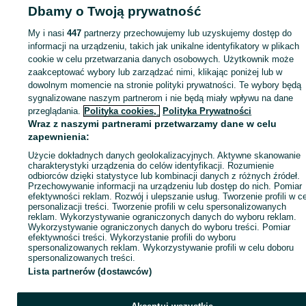
Dbamy o Twoją prywatność
Strona główna
Wypożyczalnia
Urządzenia, maszyny i narzędzia
Ciężki
My i nasi
447
partnerzy przechowujemy lub uzyskujemy dostęp do
sprzęt budowlany
Podnośniki, zwyżki
Podnośniki, zwyżki - Małopolskie
informacji na urządzeniu, takich jak unikalne identyfikatory w plikach
Podnośniki, zwyżki - Wieliczka
cookie w celu przetwarzania danych osobowych. Użytkownik może
zaakceptować wybory lub zarządzać nimi, klikając poniżej lub w
dowolnym momencie na stronie polityki prywatności. Te wybory będą
KATEGORIA
sygnalizowane naszym partnerom i nie będą miały wpływu na dane
przeglądania.
Polityka cookies,
Polityka Prywatności
Wraz z naszymi partnerami przetwarzamy dane w celu
ID:
668699991
Wyświetlenia: 5
zapewnienia:
Użycie dokładnych danych geolokalizacyjnych. Aktywne skanowanie
Zadzwoń / SMS
Wyślij wiadomość
charakterystyki urządzenia do celów identyfikacji. Rozumienie
odbiorców dzięki statystyce lub kombinacji danych z różnych źródeł.
Przechowywanie informacji na urządzeniu lub dostęp do nich. Pomiar
efektywności reklam. Rozwój i ulepszanie usług. Tworzenie profili w c
personalizacji treści. Tworzenie profili w celu spersonalizowanych
reklam. Wykorzystywanie ograniczonych danych do wyboru reklam.
Wykorzystywanie ograniczonych danych do wyboru treści. Pomiar
efektywności treści. Wykorzystanie profili do wyboru
spersonalizowanych reklam. Wykorzystywanie profili w celu doboru
spersonalizowanych treści.
Lista partnerów (dostawców)