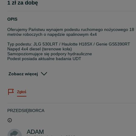
1 zł za dobę
OPIS
Oferujemy Państwu wynajem podestu ruchomego nożycowego 18
metrów roboczych o napędzie spalinowym 4x4
Typ podestu: JLG 530LRT / Haulotte H18SX / Genie GS5390RT
Napęd 4x4 diesel (terenowe koła)
Samopoziomujące się podpory hydrauliczne
Podest posiada aktualne badania UDT
Aby dostosować się do Państwa zapotrzebowania i zagwarantowa
najlepszą cenę wynajmu, prosimy o kontakt telefoniczny lub
Zobacz więcej
mailowy.
W razie dodatkowych pytań prosimy o kontakt telefoniczny
Zgłoś
tel. 60*******09 lub 66*******81
www.zwyzki.com.pl
PRZEDSIĘBIORCA
ADAM