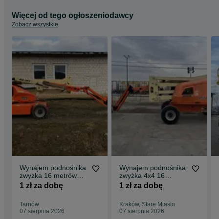
Więcej od tego ogłoszeniodawcy
Zobacz wszystkie
Wynajem podnośnika
Wynajem podnośnika
zwyżka 16 metrów
zwyżka 4x4 16
Haulotte JLG Genie
metrów HAULOTTE
1 zł za dobę
1 zł za dobę
Manitou
JLG GENIE
MANITOU
Tarnów
Kraków, Stare Miasto
07 sierpnia 2026
07 sierpnia 2026