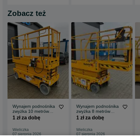
Zobacz też
Wynajem podnośnika
Wynajem podnośnika
zwyżka 10 metrów
zwyżka 8 metrów
HAULOTTE JLG
HAULOTTE JLG
1 zł za dobę
1 zł za dobę
GENIE MANITOU
GENIE MANITOU
Wieliczka
Wieliczka
07 sierpnia 2026
07 sierpnia 2026