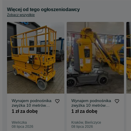
Więcej od tego ogłoszeniodawcy
Zobacz wszystkie
Wynajem podnośnika
Wynajem podnośnika
zwyżka 10 metrów
zwyżka 10 metrów
HAULOTTE JLG
HAULOTTE STAR 10
1 zł za dobę
1 zł za dobę
GENIE MANITOU
JLG GENIE
MANITOU
Wieliczka
Kraków, Bieńczyce
08 lipca 2026
08 lipca 2026