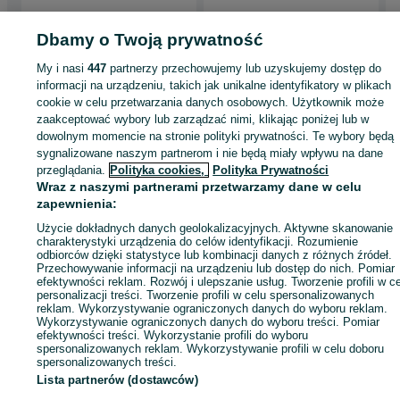
Dbamy o Twoją prywatność
Strona główna
Wypożyczalnia
Urządzenia, maszyny i narzędzia
Ciężki
My i nasi
447
partnerzy przechowujemy lub uzyskujemy dostęp do
sprzęt budowlany
Podnośniki, zwyżki
Podnośniki, zwyżki - Małopolskie
informacji na urządzeniu, takich jak unikalne identyfikatory w plikach
Podnośniki, zwyżki - Kraków
Podnośniki, zwyżki - Stare Miasto
cookie w celu przetwarzania danych osobowych. Użytkownik może
zaakceptować wybory lub zarządzać nimi, klikając poniżej lub w
dowolnym momencie na stronie polityki prywatności. Te wybory będą
KATEGORIA
sygnalizowane naszym partnerom i nie będą miały wpływu na dane
przeglądania.
Polityka cookies,
Polityka Prywatności
Wraz z naszymi partnerami przetwarzamy dane w celu
ID:
642537312
Wyświetlenia: 2
zapewnienia:
Użycie dokładnych danych geolokalizacyjnych. Aktywne skanowanie
Zadzwoń / SMS
Wyślij wiadomość
charakterystyki urządzenia do celów identyfikacji. Rozumienie
odbiorców dzięki statystyce lub kombinacji danych z różnych źródeł.
Przechowywanie informacji na urządzeniu lub dostęp do nich. Pomiar
efektywności reklam. Rozwój i ulepszanie usług. Tworzenie profili w c
personalizacji treści. Tworzenie profili w celu spersonalizowanych
reklam. Wykorzystywanie ograniczonych danych do wyboru reklam.
Wykorzystywanie ograniczonych danych do wyboru treści. Pomiar
efektywności treści. Wykorzystanie profili do wyboru
spersonalizowanych reklam. Wykorzystywanie profili w celu doboru
spersonalizowanych treści.
Lista partnerów (dostawców)