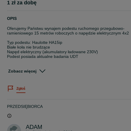
1 zł za dobę
OPIS
Oferujemy Państwu wynajem podestu ruchomego przegubowo-
ramieniowego 15 metrów roboczych o napędzie elektrycznym 4x2
Typ podestu: Haulotte HA15ip
Białe koła nie brudzące
Napęd elektryczny (akumulatory ładowane 230V)
Podest posiada aktualne badania UDT
Aby dostosować się do Państwa zapotrzebowania i zagwarantowa
najlepszą cenę wynajmu, prosimy o kontakt telefoniczny lub
Zobacz więcej
mailowy.
W razie dodatkowych pytań prosimy o kontakt telefoniczny
Zgłoś
tel. 60*******09 lub 66*******81
www.zwyzki.com.pl
PRZEDSIĘBIORCA
ADAM