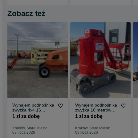
Zobacz też
Wynajem podnośnika
Wynajem podnośnika
zwyżka 4x4 16
zwyżka 10 metrów
metrów HAULOTTE
HAULOTTE JLG
1 zł za dobę
1 zł za dobę
JLG GENIE
GENIE MANITOU
MANITOU
Kraków, Stare Miasto
Kraków, Stare Miasto
08 lipca 2026
08 lipca 2026