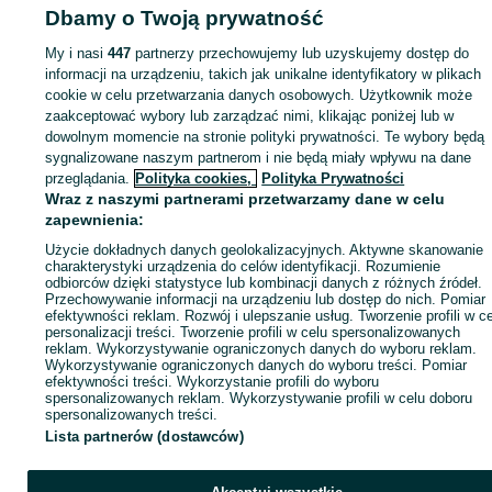
Dbamy o Twoją prywatność
Strona główna
Wypożyczalnia
Urządzenia, maszyny i narzędzia
Ciężki
My i nasi
447
partnerzy przechowujemy lub uzyskujemy dostęp do
sprzęt budowlany
Podnośniki, zwyżki
Podnośniki, zwyżki - Małopolskie
informacji na urządzeniu, takich jak unikalne identyfikatory w plikach
Podnośniki, zwyżki - Wieliczka
cookie w celu przetwarzania danych osobowych. Użytkownik może
zaakceptować wybory lub zarządzać nimi, klikając poniżej lub w
dowolnym momencie na stronie polityki prywatności. Te wybory będą
KATEGORIA
sygnalizowane naszym partnerom i nie będą miały wpływu na dane
przeglądania.
Polityka cookies,
Polityka Prywatności
Wraz z naszymi partnerami przetwarzamy dane w celu
ID:
668698496
Wyświetlenia: 3
zapewnienia:
Użycie dokładnych danych geolokalizacyjnych. Aktywne skanowanie
Zadzwoń / SMS
Wyślij wiadomość
charakterystyki urządzenia do celów identyfikacji. Rozumienie
odbiorców dzięki statystyce lub kombinacji danych z różnych źródeł.
Przechowywanie informacji na urządzeniu lub dostęp do nich. Pomiar
efektywności reklam. Rozwój i ulepszanie usług. Tworzenie profili w c
personalizacji treści. Tworzenie profili w celu spersonalizowanych
reklam. Wykorzystywanie ograniczonych danych do wyboru reklam.
Wykorzystywanie ograniczonych danych do wyboru treści. Pomiar
efektywności treści. Wykorzystanie profili do wyboru
spersonalizowanych reklam. Wykorzystywanie profili w celu doboru
spersonalizowanych treści.
Lista partnerów (dostawców)