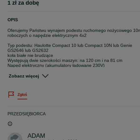
1 zł za dobę
OPIS
Oferujemy Państwu wynajem podestu ruchomego nożycowego 10
roboczych o napędzie elektrycznym 4x2
Typ podestu: Haulotte Compact 10 lub Compact 10N lub Genie
GS2646 lub GS2632
koła białe nie brudzące
Występują dwie szerokości maszyn: na 120 cm i na 81 cm
Napęd elektryczny (akumulatory ładowane 230V)
Podest posiada aktualne badania UDT
Zobacz więcej
Aby dostosować się do Państwa zapotrzebowania i zagwarantowa
najlepszą cenę wynajmu, prosimy o kontakt telefoniczny lub
mailowy.
Zgłoś
W razie dodatkowych pytań prosimy o kontakt telefoniczny
tel. 60*******09 lub 66*******81
www.zwyzki.com.pl
PRZEDSIĘBIORCA
ADAM