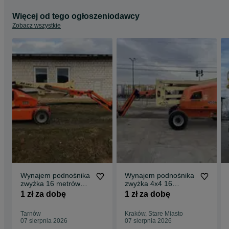
Więcej od tego ogłoszeniodawcy
Zobacz wszystkie
Wynajem podnośnika
Wynajem podnośnika
zwyżka 16 metrów
zwyżka 4x4 16
Haulotte JLG Genie
metrów HAULOTTE
1 zł za dobę
1 zł za dobę
Manitou
JLG GENIE
MANITOU
Tarnów
Kraków, Stare Miasto
07 sierpnia 2026
07 sierpnia 2026