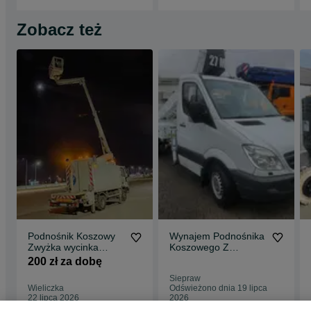
Zobacz też
Podnośnik Koszowy
Wynajem Podnośnika
Zwyżka wycinka
Koszowego Z
drzew mycie elewacji
Operatorem, Zwyżka
200 zł za dobę
Wynajem Montaż
Wynajem Usługi 27 M
Siepraw
Wieliczka
Odświeżono dnia 19 lipca
22 lipca 2026
2026