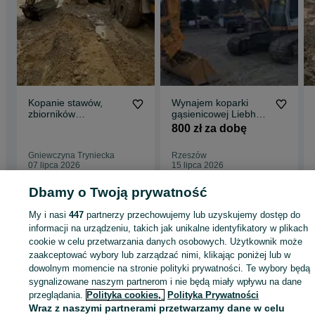
Kopanie stawów,
Wynajem koparki
zbiorników
gąsienicowej Liebherr
retencyjnych
924 25 ton
800 zł za dobę
Gniewczyna Tryniecka
Rzeszów
07 lipca 2026
15 lipca 2026
Dbamy o Twoją prywatność
My i nasi
447
partnerzy przechowujemy lub uzyskujemy dostęp do
informacji na urządzeniu, takich jak unikalne identyfikatory w plikach
Strona główna
Wypożyczalnia
Urządzenia, maszyny i narzędzia
Ciężki
sprzęt budowlany
cookie w celu przetwarzania danych osobowych. Użytkownik może
Koparki, ładowarki, wozidła
Koparki, ładowarki, wozidła -
Podkarpackie
Koparki, ładowarki, wozidła - Gniewczyna Tryniecka
zaakceptować wybory lub zarządzać nimi, klikając poniżej lub w
dowolnym momencie na stronie polityki prywatności. Te wybory będą
sygnalizowane naszym partnerom i nie będą miały wpływu na dane
KATEGORIA
przeglądania.
Polityka cookies,
Polityka Prywatności
Wraz z naszymi partnerami przetwarzamy dane w celu