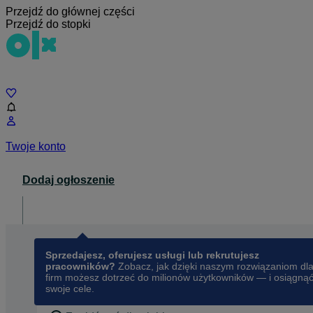
Przejdź do głównej części
Przejdź do stopki
Czat
Twoje konto
Dodaj ogłoszenie
Dla biznesu
opens in a new tab
Sprzedajesz, oferujesz usługi lub rekrutujesz
pracowników?
Zobacz, jak dzięki naszym rozwiązaniom dl
firm możesz dotrzeć do milionów użytkowników — i osiągną
swoje cele.