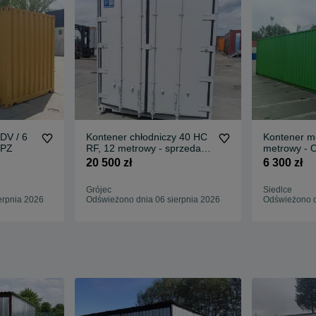
DV / 6
Kontener chłodniczy 40 HC
Kontener m
 PZ
RF, 12 metrowy - sprzedam,
metrowy - 
POLKONT - PZ
20 500 zł
6 300 zł
Grójec
Siedlce
erpnia 2026
Odświeżono dnia 06 sierpnia 2026
Odświeżono d