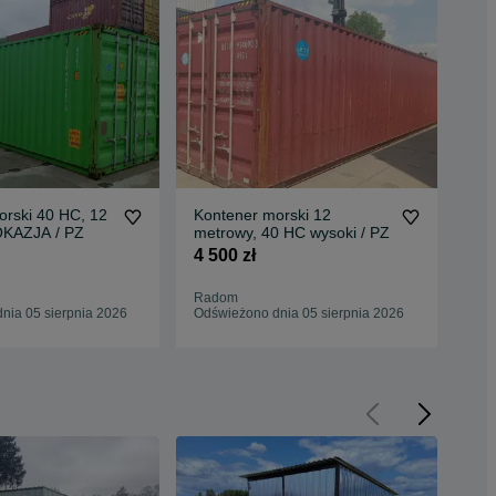
orski 40 HC, 12
Kontener morski 12
Kon
OKAZJA / PZ
metrowy, 40 HC wysoki / PZ
met
4 500 zł
6 3
Radom
Kie
nia 05 sierpnia 2026
Odświeżono dnia 05 sierpnia 2026
Odś