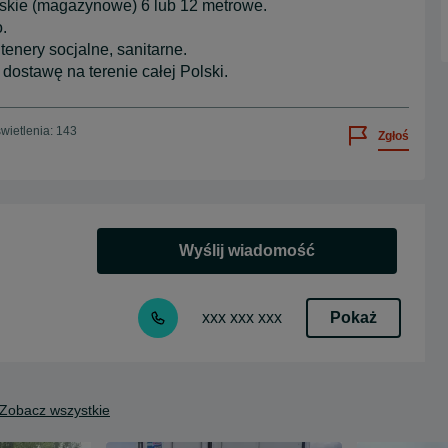
skie (magazynowe) 6 lub 12 metrowe.
.
enery socjalne, sanitarne.
dostawę na terenie całej Polski.
wietlenia: 143
Zgłoś
Wyślij wiadomość
Pokaż
xxx xxx xxx
Zobacz wszystkie