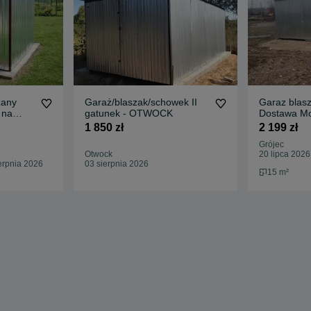
zany
Garaż/blaszak/schowek II
Garaz blas
 na
gatunek - OTWOCK
Dostawa M
szaki
1 850 zł
2 199 zł
Grójec
Otwock
20 lipca 2026
erpnia 2026
03 sierpnia 2026
15 m²