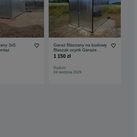
zany 3x5
Garaż Blaszany na budowę
GA
ontaz
Blaszak ocynk Garaże
ocy
blaszane WYPRZEDAŻ !
BU
1 150 zł
1 4
PR
Mak
Radom
Odś
04 sierpnia 2026
6