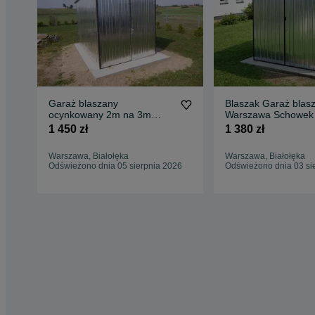
Garaż blaszany
Blaszak Garaż blas
ocynkowany 2m na 3m
Warszawa Schowek
Schowek budowlany
budowę Garaże Bla
1 450 zł
1 380 zł
Magazyn na budowę
PRODUCENT !!!
Garaże blaszane 2x3 3x3
Warszawa, Białołęka
Warszawa, Białołęka
3x4 3x5 3x6 PRODUCENT
Odświeżono dnia 05 sierpnia 2026
Odświeżono dnia 03 si
!!!