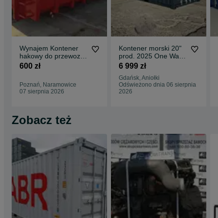
Wynajem Kontener
Kontener morski 20"
hakowy do przewozu
prod. 2025 One Way
odpadów, organizacja
RAL7016 MEGA
600 zł
6 999 zł
transportu
PROMOCJA !!!
Gdańsk, Aniołki
Poznań, Naramowice
Odświeżono dnia 06 sierpnia
07 sierpnia 2026
2026
Zobacz też