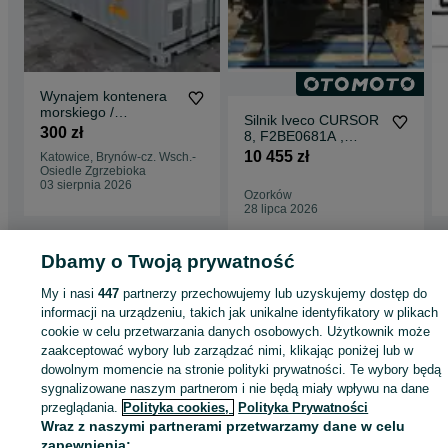
Wynajem kontenera
morskiego /
Silnik Iveco CURSOR
magazynowego 20",
300 zł
8, F2BE0681A ,
6x2,4m
F2BE0681B
10 455 zł
Katowice, Brynów-cz. Wsch.-
Osiedle Zgrzebioka
03 sierpnia 2026
Ozorków
28 lipca 2026
Dbamy o Twoją prywatność
Strona główna
Wypożyczalnia
Pozostałe Wypożyczalnia
Pozostałe
My i nasi
447
partnerzy przechowujemy lub uzyskujemy dostęp do
Wypożyczalnia - Śląskie
Pozostałe Wypożyczalnia - Tychy
informacji na urządzeniu, takich jak unikalne identyfikatory w plikach
cookie w celu przetwarzania danych osobowych. Użytkownik może
zaakceptować wybory lub zarządzać nimi, klikając poniżej lub w
KATEGORIA
dowolnym momencie na stronie polityki prywatności. Te wybory będą
sygnalizowane naszym partnerom i nie będą miały wpływu na dane
ID:
899069434
Wyświetlenia: 5
przeglądania.
Polityka cookies,
Polityka Prywatności
Wraz z naszymi partnerami przetwarzamy dane w celu
zapewnienia: