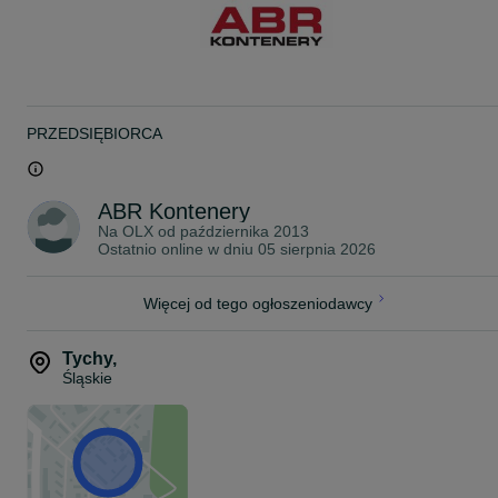
zawiesi kontenerowych
Zapraszamy do kontaktu z naszym biurem handlowym - adres
mailowy oraz numer telefonu widoczny w profilu naszej firmy lub n
naszej stronie internetowej www.abrkontenery.pl.
Dla naszych klientów możemy zaproponować również rynkową
stawkę za transport z rozładunkiem do wskazanej lokalizacji.
PRZEDSIĘBIORCA
ABR Kontenery
Na OLX od
października 2013
Ostatnio online w dniu 05 sierpnia 2026
Więcej od tego ogłoszeniodawcy
Tychy
,
Śląskie