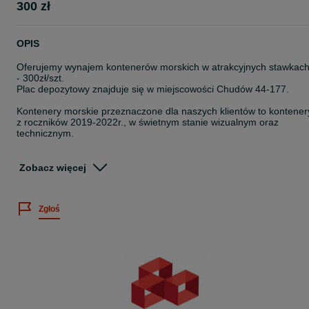
300 zł
OPIS
Oferujemy wynajem kontenerów morskich w atrakcyjnych stawkac
- 300zł/szt.
Plac depozytowy znajduje się w miejscowości Chudów 44-177.
Kontenery morskie przeznaczone dla naszych klientów to kontener
z roczników 2019-2022r., w świetnym stanie wizualnym oraz
technicznym.
Dodatkową zaletą naszych kontenerów jest system "Easy Open
Door" - czyli łatwe otwarcie wrót, ułatwia nam to zadanie wydłużon
Zobacz więcej
dźwignia na prawych wrotach. Koniec z siłowaniem przy otwarciu
wrót!
Zgłoś
Specyfikacja:
- Kontener morski 20" DV
- wymiar zewnętrzy 6058mm x 2438mm x 2591mm
- waga pustego kontenera 2400kg
- maksymalny załadunek 21000kg
- możliwość piętrowania kontenerów do 7 pięter
- kieszenie w ramie kontenera do załadunku/rozładunku przez
wózek widłowy
- kostki ISO w ramie kontenera do załadunku/rozładunku za pomo