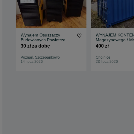
Wynajem Osuszaczy
WYNAJEM KONTE
Budowlanych Powietrza
Magazynowego / Mo
55L/24h Zalania Wilgoć
30 zł za dobę
400 zł
Remonty
Poznań, Szczepankowo
Chojnice
14 lipca 2026
23 lipca 2026