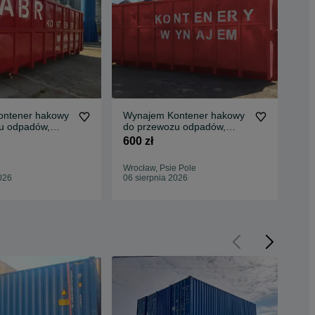
ntener hakowy
Wynajem Kontener hakowy
Wy
u odpadów,
do przewozu odpadów,
do
 transportu
organizacja transportu
23
600 zł
600
Wrocław, Psie Pole
Gli
026
06 sierpnia 2026
06 