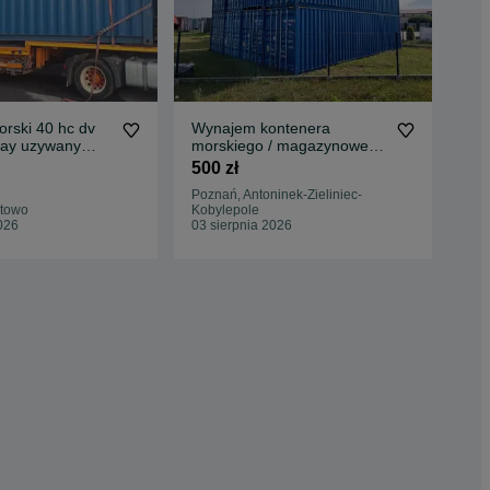
rski 40 hc dv
Wynajem kontenera
Wy
ay uzywany
morskiego / magazynowego
mo
DS Antracyt
40"HC, 12x2,4m
20"
500 zł
300
Poznań, Antoninek-Zieliniec-
rtowo
Kobylepole
Tyc
026
03 sierpnia 2026
03 