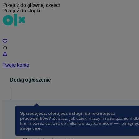
Przejdź do głównej części
Przejdź do stopki
Czat
Twoje konto
Dodaj ogłoszenie
Dla biznesu
opens in a new tab
Sprzedajesz, oferujesz usługi lub rekrutujesz
pracowników?
Zobacz, jak dzięki naszym rozwiązaniom dl
firm możesz dotrzeć do milionów użytkowników — i osiągną
swoje cele.