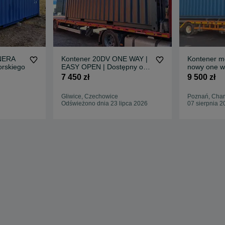
NERA
Kontener 20DV ONE WAY |
Kontener mo
rskiego
EASY OPEN | Dostępny od
nowy one w
ręki
transport H
7 450 zł
9 500 zł
Szary
Gliwice, Czechowice
Poznań, Cha
Odświeżono dnia 23 lipca 2026
07 sierpnia 2