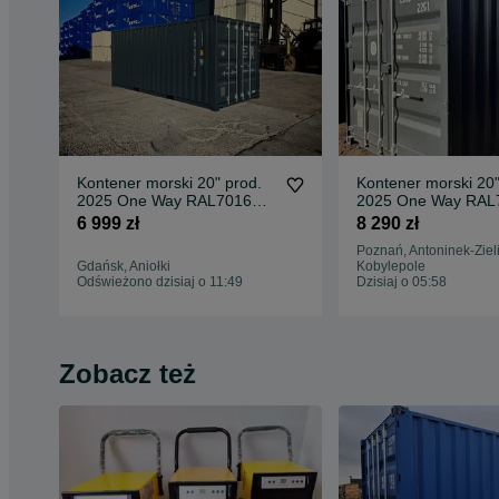
Kontener morski 20" prod.
Kontener morski 20"
2025 One Way RAL7016
2025 One Way RAL
MEGA PROMOCJA !!!
Lekko uszkodzony 
6 999 zł
8 290 zł
Poznań, Antoninek-Zieli
Gdańsk, Aniołki
Kobylepole
Odświeżono dzisiaj o 11:49
Dzisiaj o 05:58
Zobacz też