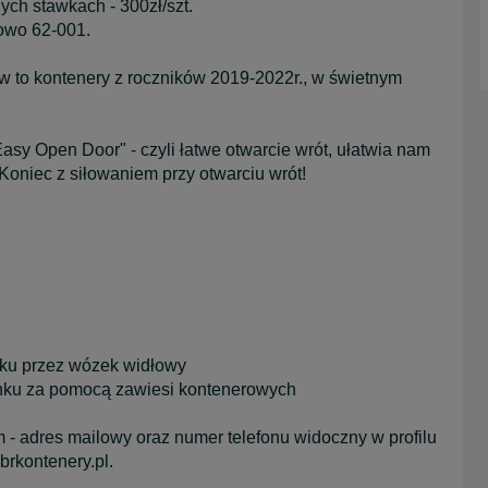
ch stawkach - 300zł/szt.
owo 62-001.
w to kontenery z roczników 2019-2022r., w świetnym
sy Open Door" - czyli łatwe otwarcie wrót, ułatwia nam
oniec z siłowaniem przy otwarciu wrót!
nku przez wózek widłowy
unku za pomocą zawiesi kontenerowych
 adres mailowy oraz numer telefonu widoczny w profilu
brkontenery.pl.