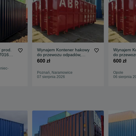
 prod.
Wynajem Kontener hakowy
Wynajem Ko
7016
do przewozu odpadów,
do przewoz
Poznań
organizacja transportu
organizacja
600 zł
600 zł
niec-
Poznań, Naramowice
Opole
07 sierpnia 2026
06 sierpnia 2