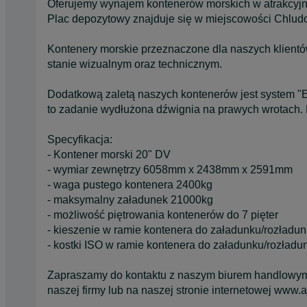
Oferujemy wynajem kontenerów morskich w atrakcyjny
Plac depozytowy znajduje się w miejscowości Chlud
Kontenery morskie przeznaczone dla naszych klientó
stanie wizualnym oraz technicznym.
Dodatkową zaletą naszych kontenerów jest system "Ea
to zadanie wydłużona dźwignia na prawych wrotach. K
Specyfikacja:
- Kontener morski 20" DV
- wymiar zewnętrzy 6058mm x 2438mm x 2591mm
- waga pustego kontenera 2400kg
- maksymalny załadunek 21000kg
- możliwość piętrowania kontenerów do 7 pięter
- kieszenie w ramie kontenera do załadunku/rozładu
- kostki ISO w ramie kontenera do załadunku/rozład
Zapraszamy do kontaktu z naszym biurem handlowym -
naszej firmy lub na naszej stronie internetowej www.a