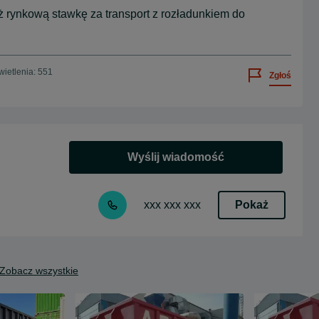
rynkową stawkę za transport z rozładunkiem do
ietlenia: 551
Zgłoś
Wyślij wiadomość
Pokaż
xxx xxx xxx
Zobacz wszystkie