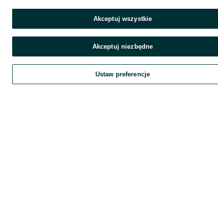
Akceptuj wszystkie
Akceptuj niezbędne
Ustaw preferencje
Zadzwoń / SMS
Wyślij wiadomość
Szukaj
Obserwujesz
Dodaj
Chat
K