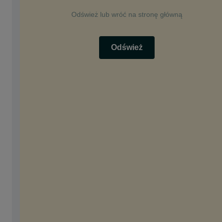
Odśwież lub wróć na stronę główną
Odśwież