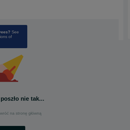
oyees?
See
ions of
poszło nie tak...
 wróć na stronę główną