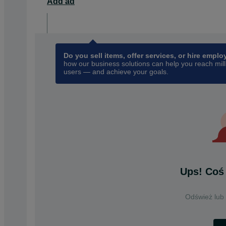
Add ad
For business
opens in a new tab
Do you sell items, offer services, or hire empl
how our business solutions can help you reach mill
users — and achieve your goals.
Ups! Coś 
Odśwież lub