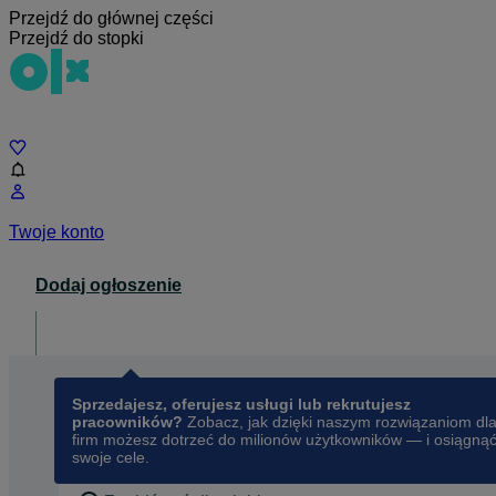
Przejdź do głównej części
Przejdź do stopki
Czat
Twoje konto
Dodaj ogłoszenie
Dla biznesu
opens in a new tab
Sprzedajesz, oferujesz usługi lub rekrutujesz
pracowników?
Zobacz, jak dzięki naszym rozwiązaniom dl
firm możesz dotrzeć do milionów użytkowników — i osiągną
swoje cele.