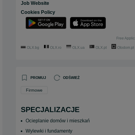
Job Website
Cookies Policy
Free Applic
OLX.bg
OLX.ro
OLX.ua
OLX.pt
Otodom.pl
PROMUJ
ODŚWIEŻ
Firmowe
SPECJALIZACJE
Ocieplanie domów i mieszkań
Wylewki i fundamenty