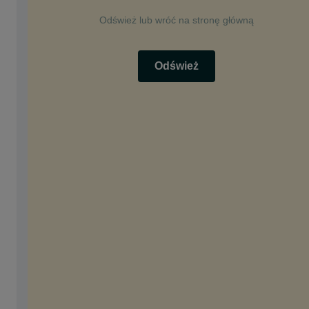
Odśwież lub wróć na stronę główną
Odśwież