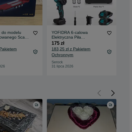
 do modelu
YOFIDRA 6-calowa
Han
erowanego Scania
Elektryczna Piła
Rę
a Toys * Huina
Łańcuchowa
pre
175 zł
150
Bezprzewodowa * Do Cięcia
skr
 Pakietem
183,25 zł z Pakietem
160
Drewna Przycinania *
Ochronnym
Oc
Wspiera ku Makita 21V
Serock
Ser
026
31 lipca 2026
31 