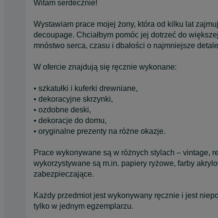
Witam serdecznie!
Wystawiam prace mojej żony, która od kilku lat zajm
decoupage. Chciałbym pomóc jej dotrzeć do większej
mnóstwo serca, czasu i dbałości o najmniejsze detale
W ofercie znajdują się ręcznie wykonane:
• szkatułki i kuferki drewniane,
• dekoracyjne skrzynki,
• ozdobne deski,
• dekoracje do domu,
• oryginalne prezenty na różne okazje.
Prace wykonywane są w różnych stylach – vintage, ret
wykorzystywane są m.in. papiery ryżowe, farby akrylow
zabezpieczające.
Każdy przedmiot jest wykonywany ręcznie i jest nie
tylko w jednym egzemplarzu.