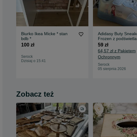
Biurko Ikea Micke * stan
Adidasy Buty Sneak
bdb *
Frozen z podświetl
podeszwą Frozen * 
100 zł
59 zł
lodu * Elza i Anna *
64,57 zł z Pakietem
33 i 34
Serock
Ochronnym
Dzisiaj o 15:41
Serock
05 sierpnia 2026
Zobacz też