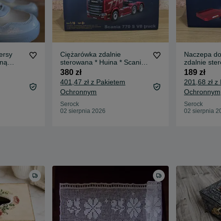
ersy
Ciężarówka zdalnie
Naczepa do
aną
sterowana * Huina * Scania
zdalnie st
Kraina
770S * Nowa
770S * Huin
380 zł
189 zł
 Rozmiar
1502
401,47 zł z Pakietem
201,68 zł z
Ochronnym
Ochronnym
Serock
Serock
02 sierpnia 2026
02 sierpnia 2