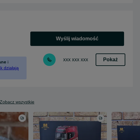
Wyślij wiadomość
Pokaż
xxx xxx xxx
ane
i
k działają
Zobacz wszystkie