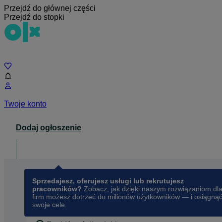
Przejdź do głównej części
Przejdź do stopki
Czat
Twoje konto
Dodaj ogłoszenie
Dla biznesu
opens in a new tab
Sprzedajesz, oferujesz usługi lub rekrutujesz
pracowników?
Zobacz, jak dzięki naszym rozwiązaniom dl
firm możesz dotrzeć do milionów użytkowników — i osiągną
swoje cele.