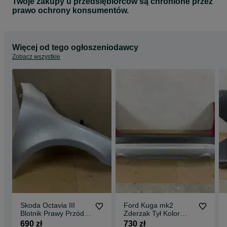
Twoje zakupy u przedsiębiorców są chronione przez
prawo ochrony konsumentów.
Więcej od tego ogłoszeniodawcy
Zobacz wszystkie
Skoda Octavia III
Ford Kuga mk2
Blotnik Prawy Przód
Zderzak Tył Kolor
Kolor LA7W
Ruby Red KD
690 zł
730 zł