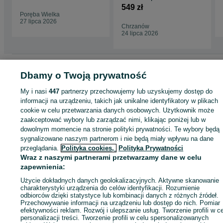
bagażnika
549 zł
Poręba Wielka
27 lipca 2026
Chrzanów
24 lipca 2026
Strona główna
Motoryzacja
Części samochodowe
Osobowe
Osobowe -
Dbamy o Twoją prywatność
Małopolskie
Osobowe - Poręba Wielka
My i nasi
447
partnerzy przechowujemy lub uzyskujemy dostęp do
informacji na urządzeniu, takich jak unikalne identyfikatory w plikach
KATEGORIA
cookie w celu przetwarzania danych osobowych. Użytkownik może
zaakceptować wybory lub zarządzać nimi, klikając poniżej lub w
ID:
1024449368
Wyświetlenia: 
dowolnym momencie na stronie polityki prywatności. Te wybory będą
sygnalizowane naszym partnerom i nie będą miały wpływu na dane
przeglądania.
Polityka cookies,
Polityka Prywatności
Zadzwoń / SMS
Wyślij wiadomość
Wraz z naszymi partnerami przetwarzamy dane w celu
zapewnienia:
Użycie dokładnych danych geolokalizacyjnych. Aktywne skanowanie
charakterystyki urządzenia do celów identyfikacji. Rozumienie
odbiorców dzięki statystyce lub kombinacji danych z różnych źródeł.
Przechowywanie informacji na urządzeniu lub dostęp do nich. Pomiar
efektywności reklam. Rozwój i ulepszanie usług. Tworzenie profili w c
personalizacji treści. Tworzenie profili w celu spersonalizowanych