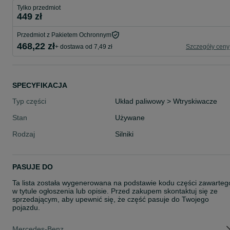
Tylko przedmiot
449 zł
Przedmiot z Pakietem Ochronnym
468,22 zł
+ dostawa od 7,49 zł
Szczegóły ceny
SPECYFIKACJA
Typ części
Układ paliwowy > Wtryskiwacze
Stan
Używane
Rodzaj
Silniki
PASUJE DO
Ta lista została wygenerowana na podstawie kodu części zawarteg
w tytule ogłoszenia lub opisie. Przed zakupem skontaktuj się ze
sprzedającym, aby upewnić się, że część pasuje do Twojego
pojazdu.
Mercedes-Benz