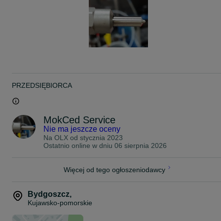
W razie pytań proszę o kontakt telefoniczny lub mailowy.
Zachęcamy także do dopytania o możliwość NAPRAWY Waszych
wtryskiwaczy - to zwykle finalnie tańsza opcja niż zakup całego
kompletu wtryskiwaczy.
Zlecając nam REGENERACJĘ masz pewność rzetelnej diagnostyki
opartej na protokołach ze stołu probierczego ( dodatkowo możemy
nagrać krótki filmik ).
Naprawiamy tylko to co jest potrzebne ( do roboty są 2 sztuki to
robimy 2, a nie cały komplet ). Warto się nad tym zastanowić:)
PRZEDSIĘBIORCA
Podana cena za sztukę.
W komplecie otrzymujesz:
MokCed Service
- wtryskiwacze,
Nie ma jeszcze oceny
Na OLX od
stycznia 2023
- wydruk z testów na stole probierczym,
Ostatnio online w dniu 06 sierpnia 2026
- pisemną kartę gwarancyjną,
Więcej od tego ogłoszeniodawcy
- fakturę / paragon.
Pasuje do:
Bydgoszcz
,
Kujawsko-pomorskie
Mercedes A 200 2.1, 2.2 CDI 2009-
Mercedes A 220 2.1, 2.2 CDI 2009-