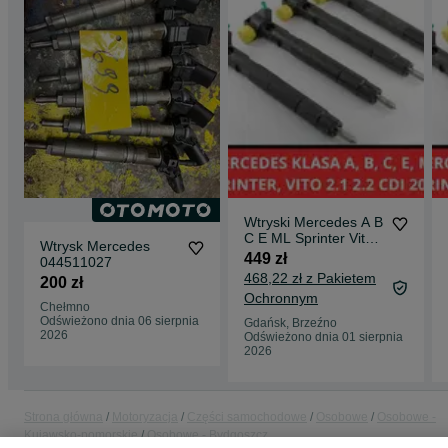
Wtryski Mercedes A B
C E ML Sprinter Vito
Wtrysk Mercedes
2.1, 2.2 CDI Delphi
449 zł
044511027
2009-
468,22 zł z Pakietem
200 zł
Ochronnym
Chełmno
Odświeżono dnia 06 sierpnia
Gdańsk, Brzeźno
2026
Odświeżono dnia 01 sierpnia
2026
Strona główna
Motoryzacja
Części samochodowe
Osobowe
Osobowe -
Kujawsko-pomorskie
Osobowe - Bydgoszcz