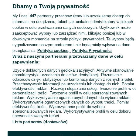
Dbamy o Twoją prywatność
KATEGORIA
My i nasi
447
partnerzy przechowujemy lub uzyskujemy dostęp do
informacji na urządzeniu, takich jak unikalne identyfikatory w plikach
cookie w celu przetwarzania danych osobowych. Użytkownik może
ID:
901228762
Wyświetlenia: 1
zaakceptować wybory lub zarządzać nimi, klikając poniżej lub w
dowolnym momencie na stronie polityki prywatności. Te wybory będą
Kup
sygnalizowane naszym partnerom i nie będą miały wpływu na dane
przeglądania.
Polityka cookies,
Polityka Prywatności
Wraz z naszymi partnerami przetwarzamy dane w celu
zapewnienia:
Użycie dokładnych danych geolokalizacyjnych. Aktywne skanowanie
charakterystyki urządzenia do celów identyfikacji. Rozumienie
odbiorców dzięki statystyce lub kombinacji danych z różnych źródeł.
Przechowywanie informacji na urządzeniu lub dostęp do nich. Pomiar
efektywności reklam. Rozwój i ulepszanie usług. Tworzenie profili w c
personalizacji treści. Tworzenie profili w celu spersonalizowanych
reklam. Wykorzystywanie ograniczonych danych do wyboru reklam.
Wykorzystywanie ograniczonych danych do wyboru treści. Pomiar
efektywności treści. Wykorzystanie profili do wyboru
spersonalizowanych reklam. Wykorzystywanie profili w celu doboru
spersonalizowanych treści.
Lista partnerów (dostawców)