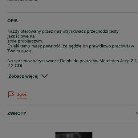
OPIS
Każdy oferowany przez nas wtryskiwacz przechodzi testy
jakościowe na
stole probierczym.
Dzięki temu masz pewność, że będzie on prawidłowo pracował w
Twoim aucie.
Na sprzedaż wtryskiwacze Delphi do pojazdów Mercedes Jeep 2.1
2.2 CDI:
- Delphi 28.342.997
Zobacz więcej
- Delphi 28.307.309
- Delphi 28.348.370
- Delphi 28.246.359
Zgłoś
- Delphi 28.254.952
- Delphi 28.271.551
- Delphi 28.272.472
ZWROTY
Posiadamy po 6 sztuk każdego rodzaju po profesjonalnej
regeneracji.
Przedmioty sprawdzone na stole probierczym, pozytywne
wyniki testów. Każdy wtryskiwacz ma nadany nowy kod IMA.