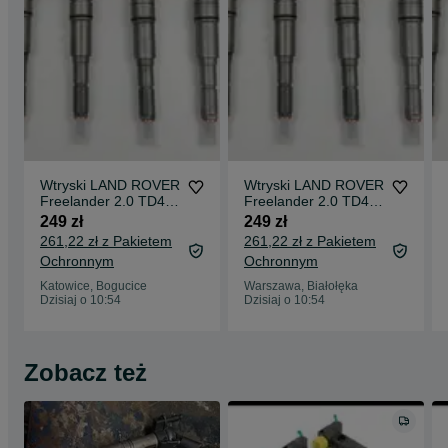
Wtryski LAND ROVER
Wtryski LAND ROVER
Freelander 2.0 TD4
Freelander 2.0 TD4
Bosch 044.5110.049
Bosch 044.5110.049
249 zł
249 zł
261,22 zł z Pakietem
261,22 zł z Pakietem
Ochronnym
Ochronnym
Katowice, Bogucice
Warszawa, Białołęka
Dzisiaj o 10:54
Dzisiaj o 10:54
Zobacz też