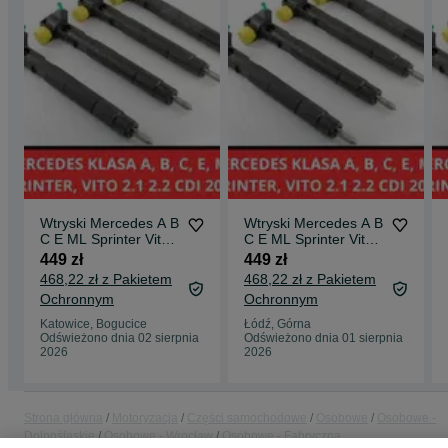
Wtryski Mercedes A B
Wtryski Mercedes A B
C E ML Sprinter Vito
C E ML Sprinter Vito
2.1, 2.2 CDI 2009-
2.1, 2.2 CDI Delphi
449 zł
449 zł
2009-
468,22 zł z Pakietem
468,22 zł z Pakietem
Ochronnym
Ochronnym
Katowice, Bogucice
Łódź, Górna
Odświeżono dnia 02 sierpnia
Odświeżono dnia 01 sierpnia
2026
2026
Strona główna
Motoryzacja
Części samochodowe
Osobowe
Osobowe -
Dolnośląskie
Osobowe - Wrocław
Osobowe - Fabryczna