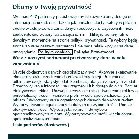
Dbamy o Twoją prywatność
KATEGORIA
My i nasi
447
partnerzy przechowujemy lub uzyskujemy dostęp do
informacji na urządzeniu, takich jak unikalne identyfikatory w plikach
cookie w celu przetwarzania danych osobowych. Użytkownik może
ID:
901228332
Wyświetlenia: 2
zaakceptować wybory lub zarządzać nimi, klikając poniżej lub w
dowolnym momencie na stronie polityki prywatności. Te wybory będą
Kup
sygnalizowane naszym partnerom i nie będą miały wpływu na dane
przeglądania.
Polityka cookies,
Polityka Prywatności
Wraz z naszymi partnerami przetwarzamy dane w celu
zapewnienia:
Użycie dokładnych danych geolokalizacyjnych. Aktywne skanowanie
charakterystyki urządzenia do celów identyfikacji. Rozumienie
odbiorców dzięki statystyce lub kombinacji danych z różnych źródeł.
Przechowywanie informacji na urządzeniu lub dostęp do nich. Pomiar
efektywności reklam. Rozwój i ulepszanie usług. Tworzenie profili w c
personalizacji treści. Tworzenie profili w celu spersonalizowanych
reklam. Wykorzystywanie ograniczonych danych do wyboru reklam.
Wykorzystywanie ograniczonych danych do wyboru treści. Pomiar
efektywności treści. Wykorzystanie profili do wyboru
spersonalizowanych reklam. Wykorzystywanie profili w celu doboru
spersonalizowanych treści.
Lista partnerów (dostawców)