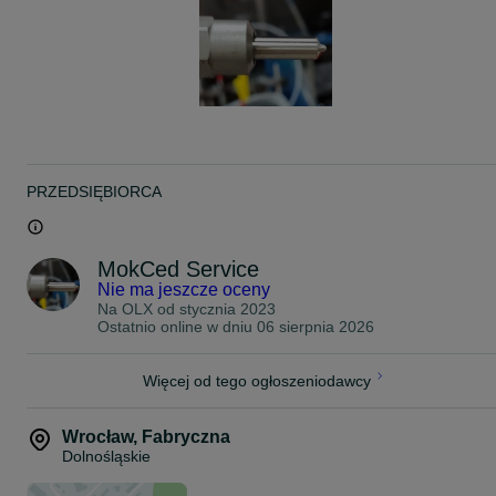
W razie pytań proszę o kontakt telefoniczny lub mailowy.
Zachęcamy także do dopytania o możliwość NAPRAWY Waszych
wtryskiwaczy - to zwykle finalnie tańsza opcja niż zakup całego
kompletu wtryskiwaczy.
Zlecając nam REGENERACJĘ masz pewność rzetelnej diagnostyki
opartej na protokołach ze stołu probierczego ( dodatkowo możemy
nagrać krótki filmik ).
Naprawiamy tylko to co jest potrzebne ( do roboty są 2 sztuki to
robimy 2, a nie cały komplet ). Warto się nad tym zastanowić:)
PRZEDSIĘBIORCA
Podana cena za sztukę.
W komplecie otrzymujesz:
MokCed Service
- wtryskiwacze,
Nie ma jeszcze oceny
Na OLX od
stycznia 2023
- wydruk z testów na stole probierczym,
Ostatnio online w dniu 06 sierpnia 2026
- pisemną kartę gwarancyjną,
Więcej od tego ogłoszeniodawcy
- fakturę / paragon.
Pasuje do:
Wrocław
,
Fabryczna
Dolnośląskie
Mercedes A 200 2.1, 2.2 CDI 2009-
Mercedes A 220 2.1, 2.2 CDI 2009-