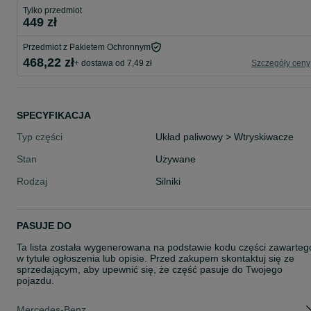
Tylko przedmiot
449 zł
Przedmiot z Pakietem Ochronnym
468,22 zł
+ dostawa od 7,49 zł
Szczegóły ceny
SPECYFIKACJA
Typ części
Układ paliwowy > Wtryskiwacze
Stan
Używane
Rodzaj
Silniki
PASUJE DO
Ta lista została wygenerowana na podstawie kodu części zawarteg
w tytule ogłoszenia lub opisie. Przed zakupem skontaktuj się ze
sprzedającym, aby upewnić się, że część pasuje do Twojego
pojazdu.
Mercedes-Benz