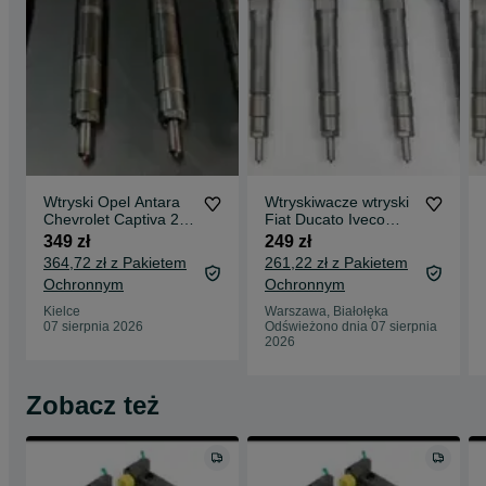
Wtryski Opel Antara
Wtryskiwacze wtryski
Chevrolet Captiva 2.2
Fiat Ducato Iveco
CDtI Delphi
Daily 2.3 D
349 zł
249 zł
28.264.951
044.5110.418
364,72 zł z Pakietem
261,22 zł z Pakietem
Ochronnym
Ochronnym
Kielce
Warszawa, Białołęka
07 sierpnia 2026
Odświeżono dnia 07 sierpnia
2026
Zobacz też