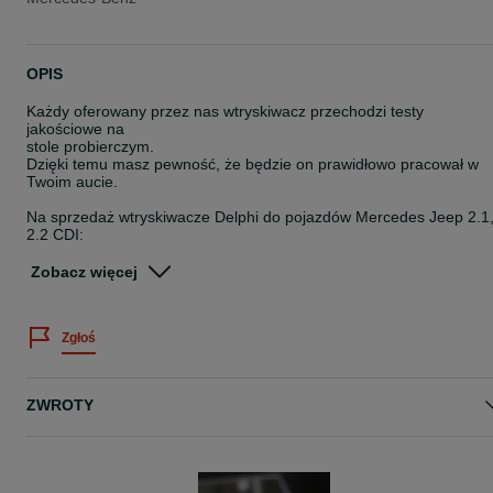
OPIS
Każdy oferowany przez nas wtryskiwacz przechodzi testy
jakościowe na
stole probierczym.
Dzięki temu masz pewność, że będzie on prawidłowo pracował w
Twoim aucie.
Na sprzedaż wtryskiwacze Delphi do pojazdów Mercedes Jeep 2.1
2.2 CDI:
- Delphi 28.342.997
Zobacz więcej
- Delphi 28.307.309
- Delphi 28.348.370
- Delphi 28.246.359
Zgłoś
- Delphi 28.254.952
- Delphi 28.271.551
- Delphi 28.272.472
ZWROTY
Posiadamy po 6 sztuk każdego rodzaju po profesjonalnej
regeneracji.
Przedmioty sprawdzone na stole probierczym, pozytywne
wyniki testów. Każdy wtryskiwacz ma nadany nowy kod IMA.