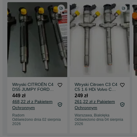
Wtryski CITROËN C4
Wtryski Citroen C3 C4
DS5 JUMPY FORD
C5 1.6 HDi Volvo C30
KUGA MONDEO 2.0
S80 II V70 II
449 zł
249 zł
HDi 28.602.948
044.5110.259
468,22 zł z Pakietem
261,22 zł z Pakietem
Ochronnym
Ochronnym
Radom
Warszawa, Białołęka
Odświeżono dnia 02 sierpnia
Odświeżono dnia 04 sierpnia
2026
2026