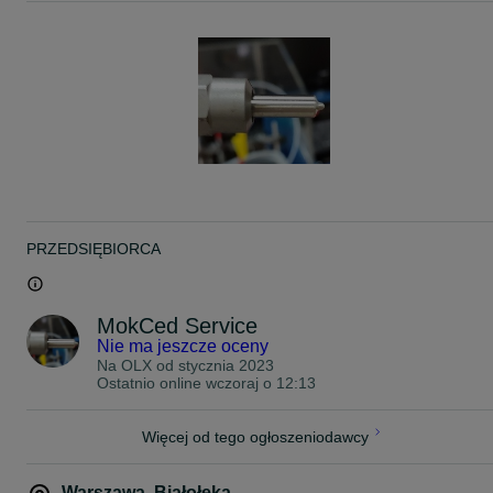
Pasuje do pojazdów:
-CITROËN C4 DS5 JUMPY SPACETOURER 2.0 BlueHDi
-FORD KUGA II MONDEO V 2.0 TDCi
-PEUGEOT 3008, 308, 50*********.0 BlueHDi
NUMERY ZAMIENNE: 28.388.960; 967.4984.080
W komplecie otrzymujesz:
- wtryskiwacze,
- wydruk z testów na stole probierczym,
PRZEDSIĘBIORCA
- pisemną kartę gwarancyjną,
- fakturę / paragon.
MokCed Service
Oferowany wtryskiwacz jest w pełni sprawny, zapewniając
Nie ma jeszcze oceny
bezproblemowe działanie.
Na OLX od
stycznia 2023
Ostatnio online wczoraj o 12:13
Kupując wtryskiwacze regenerowane unikniesz problemów i
kosztów z kilkukrotnym montażem i demontażem wtryskiwaczy ( ja
to często ma miejsce w przypadku zakupu wtrysków z demontażu )
Więcej od tego ogłoszeniodawcy
Dlaczego warto skorzystać z naszej oferty?
Warszawa
,
Białołęka