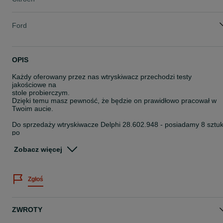
Ford
OPIS
Każdy oferowany przez nas wtryskiwacz przechodzi testy
jakościowe na
stole probierczym.
Dzięki temu masz pewność, że będzie on prawidłowo pracował w
Twoim aucie.
Do sprzedaży wtryskiwacze Delphi 28.602.948 - posiadamy 8 sztu
po
profesjonalnej regeneracji.
Zobacz więcej
Wszystkie uszkodzone ( zużyte ) podzespoły wymienione na nowe.
Przedmioty zregenerowane i sprawdzone na stole probierczym,
Zgłoś
pozytywne
wyniki testów.
W razie pytań proszę o kontakt telefoniczny lub mailowy.
ZWROTY
Podana cena za sztukę.