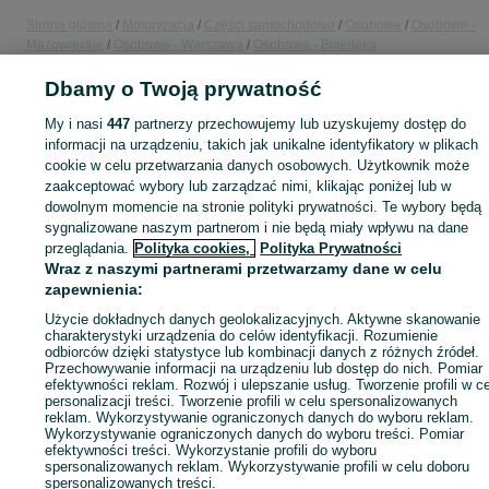
Strona główna
Motoryzacja
Części samochodowe
Osobowe
Osobowe -
Mazowieckie
Osobowe - Warszawa
Osobowe - Białołęka
Dbamy o Twoją prywatność
KATEGORIA
My i nasi
447
partnerzy przechowujemy lub uzyskujemy dostęp do
informacji na urządzeniu, takich jak unikalne identyfikatory w plikach
ID:
913880381
Wyświetlenia: 1
cookie w celu przetwarzania danych osobowych. Użytkownik może
zaakceptować wybory lub zarządzać nimi, klikając poniżej lub w
dowolnym momencie na stronie polityki prywatności. Te wybory będą
Kup
sygnalizowane naszym partnerom i nie będą miały wpływu na dane
przeglądania.
Polityka cookies,
Polityka Prywatności
Wraz z naszymi partnerami przetwarzamy dane w celu
zapewnienia:
Użycie dokładnych danych geolokalizacyjnych. Aktywne skanowanie
charakterystyki urządzenia do celów identyfikacji. Rozumienie
odbiorców dzięki statystyce lub kombinacji danych z różnych źródeł.
Przechowywanie informacji na urządzeniu lub dostęp do nich. Pomiar
efektywności reklam. Rozwój i ulepszanie usług. Tworzenie profili w c
personalizacji treści. Tworzenie profili w celu spersonalizowanych
reklam. Wykorzystywanie ograniczonych danych do wyboru reklam.
Wykorzystywanie ograniczonych danych do wyboru treści. Pomiar
efektywności treści. Wykorzystanie profili do wyboru
spersonalizowanych reklam. Wykorzystywanie profili w celu doboru
spersonalizowanych treści.