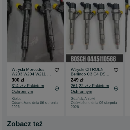
wtryskiwacze
pasują do Twojego pojazdu? Poproś nas o pomoc.
Wtryski Mercedes
Wtryski CITROEN
W203 W204 W211 2
Berlingo C3 C4 DS3
2 2.2 CDI
Peugeot 1.6 BlueHDi
300 zł
249 zł
044.5110.054 ( 055 )
044.5110.566
314 zł z Pakietem
261,22 zł z Pakietem
Ochronnym
Ochronnym
Kielce
Gdańsk, Aniołki
Odświeżono dnia 06 sierpnia
Odświeżono dnia 06 sierpnia
2026
2026
Zobacz też