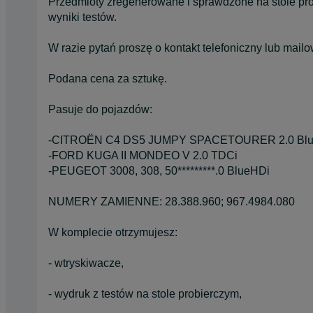
Przedmioty zregenerowane i sprawdzone na stole pr
wyniki testów.
W razie pytań proszę o kontakt telefoniczny lub mailo
Podana cena za sztukę.
Pasuje do pojazdów:
-CITROËN C4 DS5 JUMPY SPACETOURER 2.0 Bl
-FORD KUGA II MONDEO V 2.0 TDCi
-PEUGEOT 3008, 308, 50*********.0 BlueHDi
NUMERY ZAMIENNE: 28.388.960; 967.4984.080
W komplecie otrzymujesz:
- wtryskiwacze,
- wydruk z testów na stole probierczym,