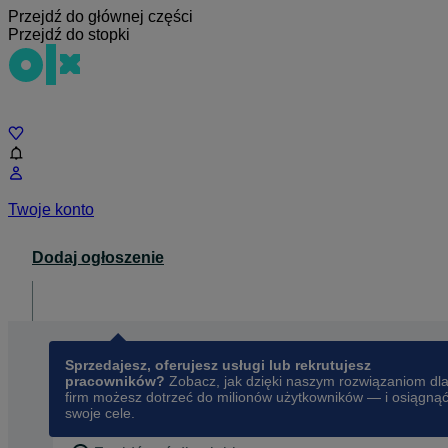
Przejdź do głównej części
Przejdź do stopki
Czat
Twoje konto
Dodaj ogłoszenie
Dla biznesu
opens in a new tab
Sprzedajesz, oferujesz usługi lub rekrutujesz
pracowników?
Zobacz, jak dzięki naszym rozwiązaniom dl
firm możesz dotrzeć do milionów użytkowników — i osiągną
swoje cele.