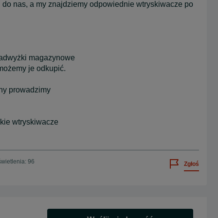
 do nas, a my znajdziemy odpowiednie wtryskiwacze po
, nadwyżki magazynowe
 możemy je odkupić.
pny prowadzimy
akie wtryskiwacze
wietlenia: 96
Zgłoś