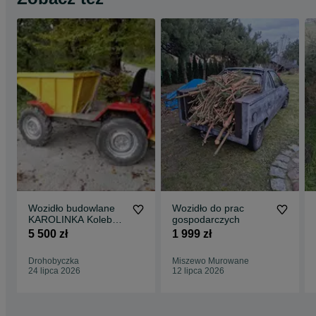
Wozidło budowlane
Wozidło do prac
KAROLINKA Koleba
gospodarczych
Wywrotka 1T
5 500 zł
1 999 zł
Minidumper
Drohobyczka
Miszewo Murowane
24 lipca 2026
12 lipca 2026