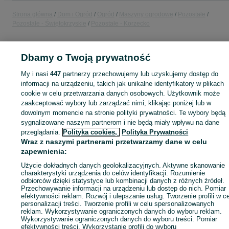
Strona główna
Dom i Ogród
Ogród
Maszyny ogrodowe
Pozostałe
Pozostałe - Świętokrzyskie
Pozostałe - Korzecko
KATEGORIA
Dbamy o Twoją prywatność
My i nasi
447
partnerzy przechowujemy lub uzyskujemy dostęp do
ID:
848475065
Wyświetlenia: 60
informacji na urządzeniu, takich jak unikalne identyfikatory w plikach
cookie w celu przetwarzania danych osobowych. Użytkownik może
zaakceptować wybory lub zarządzać nimi, klikając poniżej lub w
dowolnym momencie na stronie polityki prywatności. Te wybory będą
sygnalizowane naszym partnerom i nie będą miały wpływu na dane
Zaloguj się lub załóż konto na OLX, aby skontaktować się z t
przeglądania.
Polityka cookies,
Polityka Prywatności
sprzedającym
Wraz z naszymi partnerami przetwarzamy dane w celu
zapewnienia:
Użycie dokładnych danych geolokalizacyjnych. Aktywne skanowanie
Zaloguj się / Załóż konto
charakterystyki urządzenia do celów identyfikacji. Rozumienie
odbiorców dzięki statystyce lub kombinacji danych z różnych źródeł.
Przechowywanie informacji na urządzeniu lub dostęp do nich. Pomiar
Zadzwoń / SMS
Wyślij wiadomość
efektywności reklam. Rozwój i ulepszanie usług. Tworzenie profili w c
personalizacji treści. Tworzenie profili w celu spersonalizowanych
reklam. Wykorzystywanie ograniczonych danych do wyboru reklam.
Wykorzystywanie ograniczonych danych do wyboru treści. Pomiar
efektywności treści. Wykorzystanie profili do wyboru