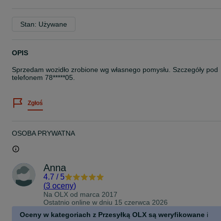
Stan: Używane
OPIS
Sprzedam wozidło zrobione wg własnego pomysłu. Szczegóły pod
telefonem 78*****05.
Zgłoś
OSOBA PRYWATNA
Anna
4.7
/
5
(
3 oceny
)
Na OLX od
marca 2017
Ostatnio online w dniu 15 czerwca 2026
Oceny w kategoriach z Przesyłką OLX są weryfikowane
i