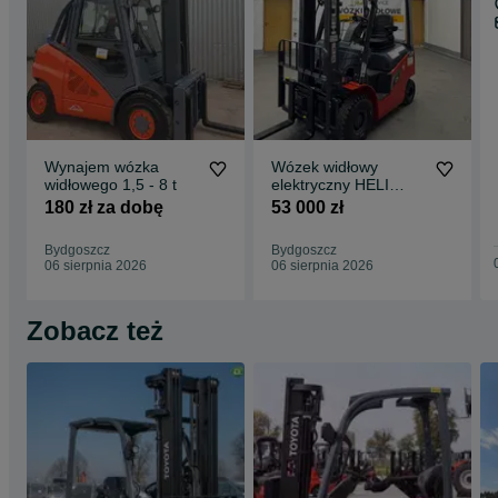
Wynajem wózka
Wózek widłowy
widłowego 1,5 - 8 t
elektryczny HELI
CPD15 GB2LI-S
180 zł za dobę
53 000 zł
duplex 3300 Bateria
Litowo jonowa, 1,5t
Bydgoszcz
Bydgoszcz
06 sierpnia 2026
06 sierpnia 2026
Zobacz też