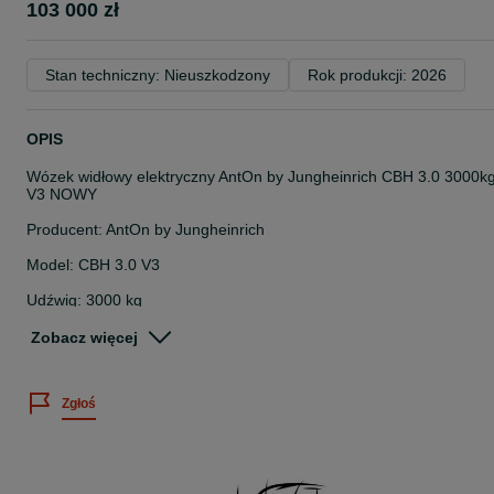
103 000 zł
Stan techniczny: Nieuszkodzony
Rok produkcji: 2026
OPIS
Wózek widłowy elektryczny AntOn by Jungheinrich CBH 3.0 3000k
V3 NOWY
Producent: AntOn by Jungheinrich
Model: CBH 3.0 V3
Udźwig: 3000 kg
Napęd: Elektryczny/ Bateria litowo-jonowa LI-ION/ 80V/230 Ah
Zobacz więcej
Zewnętrzna ładowarka 80V 100A
Zgłoś
Wysokość podnoszenia 4800 mm
Przesuw boczny wideł
4 SEKCJE ROZDZIELACZA - MOŻLIWOŚĆ PODŁĄCZENIA