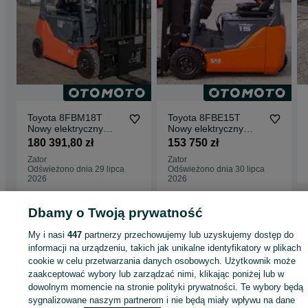
Toyota 8FBM18T
Toyota 8FBE15T
Nowy elektryczny
Nowy elektryczny
wózek widłowy Toyota
wózek widłowy Toyota
180 391,80 zł
153 750 zł
8FBM18T-2025
8FBE15T- 2025
Zator
Zator
Odświeżono dnia 29 lipca
Odświeżono dnia 30 lipca
2026
2026
Dbamy o Twoją prywatność
Strona główna
Motoryzacja
Budowlane
Wózki widłowe
Wózki widłowe -
My i nasi
447
partnerzy przechowujemy lub uzyskujemy dostęp do
Kujawsko-pomorskie
Wózki widłowe - Bydgoszcz
informacji na urządzeniu, takich jak unikalne identyfikatory w plikach
cookie w celu przetwarzania danych osobowych. Użytkownik może
KATEGORIA
zaakceptować wybory lub zarządzać nimi, klikając poniżej lub w
dowolnym momencie na stronie polityki prywatności. Te wybory będą
sygnalizowane naszym partnerom i nie będą miały wpływu na dane