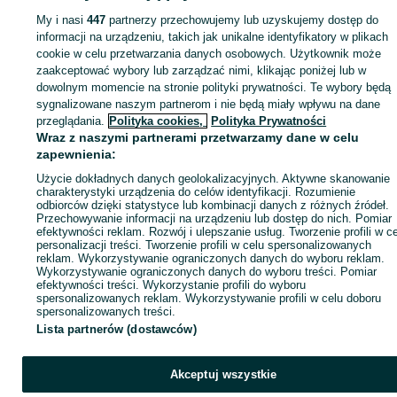
My i nasi
447
partnerzy przechowujemy lub uzyskujemy dostęp do
informacji na urządzeniu, takich jak unikalne identyfikatory w plikach
cookie w celu przetwarzania danych osobowych. Użytkownik może
zaakceptować wybory lub zarządzać nimi, klikając poniżej lub w
dowolnym momencie na stronie polityki prywatności. Te wybory będą
sygnalizowane naszym partnerom i nie będą miały wpływu na dane
przeglądania.
Polityka cookies,
Polityka Prywatności
PRAWA KONSUMENTA
Wraz z naszymi partnerami przetwarzamy dane w celu
Twoje zakupy u prywatnych sprzedających nie są
zapewnienia:
chronione przez prawo ochrony konsumentów.
Użycie dokładnych danych geolokalizacyjnych. Aktywne skanowanie
charakterystyki urządzenia do celów identyfikacji. Rozumienie
odbiorców dzięki statystyce lub kombinacji danych z różnych źródeł.
Przechowywanie informacji na urządzeniu lub dostęp do nich. Pomiar
efektywności reklam. Rozwój i ulepszanie usług. Tworzenie profili w c
Więcej od tego ogłoszeniodawcy
personalizacji treści. Tworzenie profili w celu spersonalizowanych
Zobacz wszystkie
reklam. Wykorzystywanie ograniczonych danych do wyboru reklam.
Wykorzystywanie ograniczonych danych do wyboru treści. Pomiar
efektywności treści. Wykorzystanie profili do wyboru
spersonalizowanych reklam. Wykorzystywanie profili w celu doboru
spersonalizowanych treści.
Lista partnerów (dostawców)
Akceptuj wszystkie