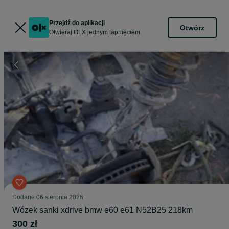
Przejdź do aplikacji
Otwórz
Otwieraj OLX jednym tapnięciem
Dodane
06 sierpnia 2026
Wózek sanki xdrive bmw e60 e61 N52B25 218km
300 zł