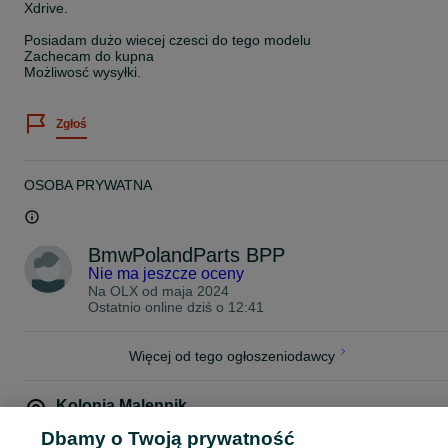
Xdrive.
Posiadam dużo wiecej czesci do tego modelu
Zachecam do kupna
Możliwosć wysyłki.
Zgłoś
OSOBA PRYWATNA
BmwPolandParts BPP
Nie ma jeszcze oceny
Na OLX od
maja 2024
Ostatnio online dziś o 12:41
Więcej od tego ogłoszeniodawcy
Kolonia Malennik
,
Lubelskie
Dbamy o Twoją prywatność