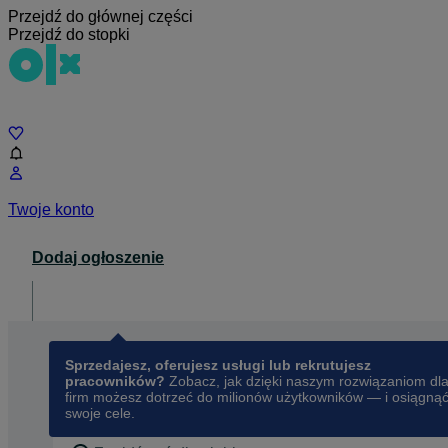
Przejdź do głównej części
Przejdź do stopki
Czat
Twoje konto
Dodaj ogłoszenie
Dla biznesu
opens in a new tab
Sprzedajesz, oferujesz usługi lub rekrutujesz
pracowników?
Zobacz, jak dzięki naszym rozwiązaniom dl
firm możesz dotrzeć do milionów użytkowników — i osiągną
swoje cele.