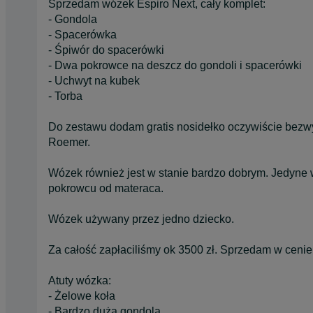
Sprzedam wózek Espiro Next, cały komplet:
- Gondola
- Spacerówka
- Śpiwór do spacerówki
- Dwa pokrowce na deszcz do gondoli i spacerówki
- Uchwyt na kubek
- Torba
Do zestawu dodam gratis nosidełko oczywiście bezw
Roemer.
Wózek również jest w stanie bardzo dobrym. Jedyne 
pokrowcu od materaca.
Wózek używany przez jedno dziecko.
Za całość zapłaciliśmy ok 3500 zł. Sprzedam w cenie
Atuty wózka:
- Żelowe koła
- Bardzo duża gondola