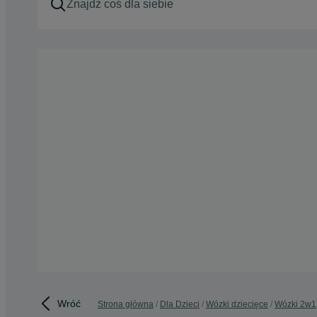
Wróć
Strona główna
Dla Dzieci
Wózki dziecięce
Wózki 2w1