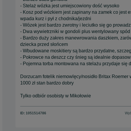
- Stelaż wózka jest umiejscowiony dość wysoko
- Kosz pod wózkiem jest zapinany na zamek co jest e
wpada kurz i pył z chodnika/jezdni
- Wózek jest bardzo zwrotny i leciutko się go prowadz
- Dwa wywietrzniki w gondoli plus wentylowany spód
- Bardzo duży zakres manewrowania daszkiem, zarówn
dziecka przed słońcem
- Wbudowane moskitiery są bardzo przydatne, szczeg
- Pokrowce na deszcz czy śnieg są idealnie dopasow
- Pojemna torba montowana na stelażu przydaje się 
Dorzucam fotelik niemowlęcy/nosidło Britax Roemer w
1000 zł stan bardzo dobry
Tylko odbiór osobisty w Mikołowie
ID:
1051514786
Wyś