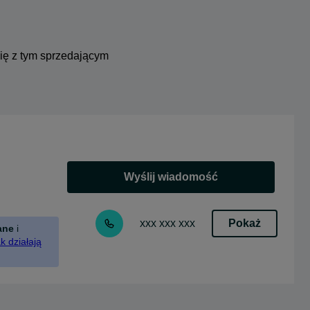
się z tym sprzedającym
Wyślij wiadomość
Pokaż
xxx xxx xxx
ane
i
k działają