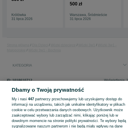
500 zł
Królówka
Warszawa, Śródmieście
31 lipca 2026
31 lipca 2026
Strona główna
Dla Dzieci
Wózki dziecięce
Wózki 3w1
Wózki 3w1 -
Małopolskie
Wózki 3w1 - Bochnia
KATEGORIA
ID:
1018610712
Wyświetlenia: 
Dbamy o Twoją prywatność
My i nasi
447
partnerzy przechowujemy lub uzyskujemy dostęp do
informacji na urządzeniu, takich jak unikalne identyfikatory w plikach
Zaloguj się lub załóż konto na OLX, aby skontaktować się z t
cookie w celu przetwarzania danych osobowych. Użytkownik może
sprzedającym
zaakceptować wybory lub zarządzać nimi, klikając poniżej lub w
dowolnym momencie na stronie polityki prywatności. Te wybory będą
sygnalizowane naszym partnerom i nie będą miały wpływu na dane