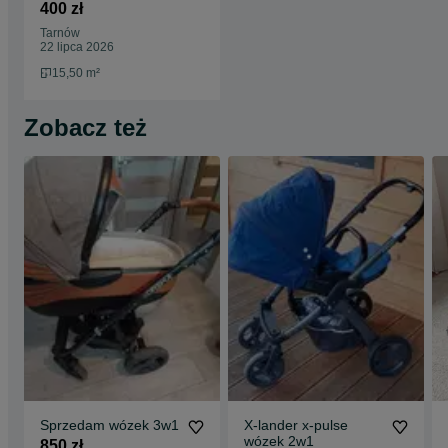
400 zł
Tarnów
22 lipca 2026
15,50 m²
Zobacz też
Sprzedam wózek 3w1
X-lander x-pulse
wózek 2w1
850 zł