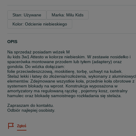
Stan: Używane
Marka: Milu Kids
Kolor: Odcienie niebieskiego
OPIS
Na sprzedaż posiadam wózek M
ilu kids 3w1 Attesto w kolorze niebieskim. W zestawie nosidełko i
spacerówka montowane przodem lub tyłem (adaptery) oraz
gondola. Do wózka dołączam:
folie przeciwdeszczową, moskitierę, torbę, uchwyt na kubek.
Stelaż lekki i łatwy do złożenia/rozłożenia, wykonany z aluminiowyc
elementów. Zdejmowane wszystkie koła, przednie koła obrotowe z
systemem blokady na wprost. Konstrukcja wyposażona w
amortyzatory ma regulowaną rączkę , pojemny kosz, centralny
hamulec oraz blokadę samoistnego rozkładania się stelaża.
Zapraszam do kontaktu.
Odbiór najlepiej osobisty.
Zgłoś