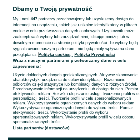
Dbamy o Twoją prywatność
My i nasi
447
partnerzy przechowujemy lub uzyskujemy dostęp do
Zaloguj się lub załóż konto na OLX, aby skontaktować się z t
informacji na urządzeniu, takich jak unikalne identyfikatory w plikach
sprzedającym
cookie w celu przetwarzania danych osobowych. Użytkownik może
zaakceptować wybory lub zarządzać nimi, klikając poniżej lub w
dowolnym momencie na stronie polityki prywatności. Te wybory będą
Zaloguj się / Załóż konto
sygnalizowane naszym partnerom i nie będą miały wpływu na dane
przeglądania.
Polityka cookies,
Polityka Prywatności
Wraz z naszymi partnerami przetwarzamy dane w celu
Kup
zapewnienia:
Użycie dokładnych danych geolokalizacyjnych. Aktywne skanowanie
charakterystyki urządzenia do celów identyfikacji. Rozumienie
odbiorców dzięki statystyce lub kombinacji danych z różnych źródeł.
Przechowywanie informacji na urządzeniu lub dostęp do nich. Pomiar
efektywności reklam. Rozwój i ulepszanie usług. Tworzenie profili w c
personalizacji treści. Tworzenie profili w celu spersonalizowanych
reklam. Wykorzystywanie ograniczonych danych do wyboru reklam.
Wykorzystywanie ograniczonych danych do wyboru treści. Pomiar
efektywności treści. Wykorzystanie profili do wyboru
spersonalizowanych reklam. Wykorzystywanie profili w celu doboru
spersonalizowanych treści.
Lista partnerów (dostawców)