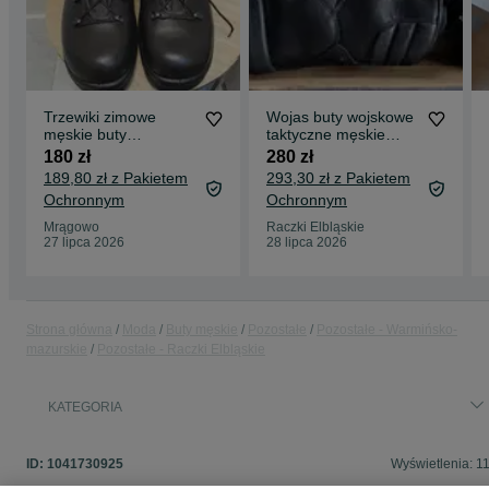
Trzewiki zimowe
Wojas buty wojskowe
męskie buty
taktyczne męskie
wojskowe
26,0 / 41 typ 933
180 zł
280 zł
189,80 zł z Pakietem
293,30 zł z Pakietem
Ochronnym
Ochronnym
Mrągowo
Raczki Elbląskie
27 lipca 2026
28 lipca 2026
Strona główna
Moda
Buty męskie
Pozostałe
Pozostałe - Warmińsko-
mazurskie
Pozostałe - Raczki Elbląskie
KATEGORIA
ID:
1041730925
Wyświetlenia: 1