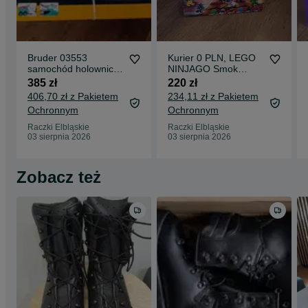
Bruder 03553
Kurier 0 PLN, LEGO
samochód holowniczy
NINJAGO Smok
Scania Super 560R +
chaosu Kiełogrzmot
385 zł
220 zł
moduł świetlny
71832
406,70 zł z Pakietem
234,11 zł z Pakietem
Ochronnym
Ochronnym
Raczki Elbląskie
Raczki Elbląskie
03 sierpnia 2026
03 sierpnia 2026
Zobacz też