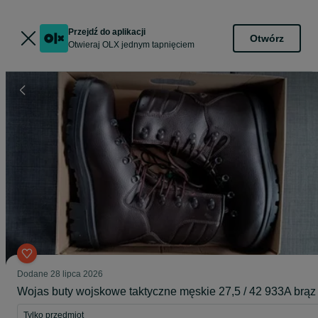
Przejdź do aplikacji
Otwórz
Otwieraj OLX jednym tapnięciem
Dodane
28 lipca 2026
Wojas buty wojskowe taktyczne męskie 27,5 / 42 933A brąz
Tylko przedmiot