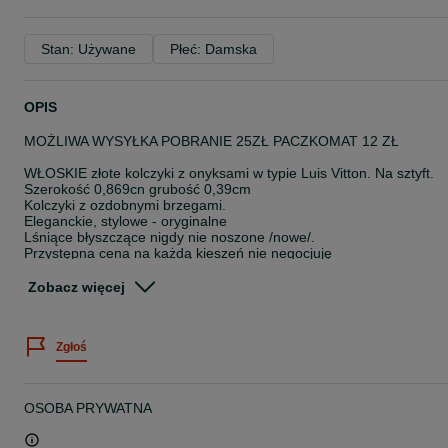
Stan: Używane
Płeć: Damska
OPIS
MOŻLIWA WYSYŁKA POBRANIE 25ZŁ PACZKOMAT 12 ZŁ
WŁOSKIE złote kolczyki z onyksami w typie Luis Vitton. Na sztyft.
Szerokość 0,869cn grubość 0,39cm
Kolczyki z ozdobnymi brzegami.
Eleganckie, stylowe - oryginalne
Lśniące błyszczące nigdy nie noszone /nowe/.
Przystępna cena na każdą kieszeń nie negocjuję
Waga 1,82 grama
Próby złota 585 / wyraźne foto /.
Zobacz więcej
Preferuje odbiór osobisty
Poczta kurier
Pytanie zadzwoń 5.3.3.3.3.1.3.3.3
Zgłoś
Nie zawsze mogę odpisać
ZAWSZE odbiorę zostaw numer oddzwonię
OSOBA PRYWATNA