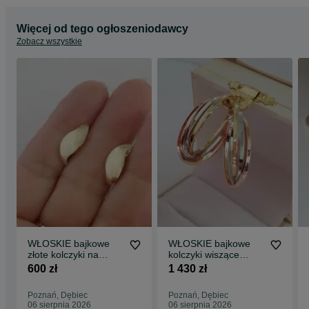
Więcej od tego ogłoszeniodawcy
Zobacz wszystkie
WŁOSKIE bajkowe
WŁOSKIE bajkowe
złote kolczyki na
kolczyki wiszące
ang.zapieciu.
Lustra 3 kolory złota
600 zł
1 430 zł
LUSTRA
Poznań, Dębiec
Poznań, Dębiec
06 sierpnia 2026
06 sierpnia 2026