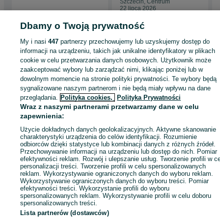
Szczecin, Centrum
22 lipca 2026
Dbamy o Twoją prywatność
My i nasi
447
partnerzy przechowujemy lub uzyskujemy dostęp do
Strona główna
Moda
Biżuteria
Kolczyki
Kolczyki - Wielkopolskie
Kolczyki
informacji na urządzeniu, takich jak unikalne identyfikatory w plikach
Poznań
Kolczyki - Dębiec
cookie w celu przetwarzania danych osobowych. Użytkownik może
zaakceptować wybory lub zarządzać nimi, klikając poniżej lub w
dowolnym momencie na stronie polityki prywatności. Te wybory będą
KATEGORIA
sygnalizowane naszym partnerom i nie będą miały wpływu na dane
przeglądania.
Polityka cookies,
Polityka Prywatności
Wraz z naszymi partnerami przetwarzamy dane w celu
ID:
1078888542
Wyświetlenia: 1
zapewnienia:
Użycie dokładnych danych geolokalizacyjnych. Aktywne skanowanie
Zadzwoń / SMS
Wyślij wiadomość
charakterystyki urządzenia do celów identyfikacji. Rozumienie
odbiorców dzięki statystyce lub kombinacji danych z różnych źródeł.
Przechowywanie informacji na urządzeniu lub dostęp do nich. Pomiar
efektywności reklam. Rozwój i ulepszanie usług. Tworzenie profili w c
personalizacji treści. Tworzenie profili w celu spersonalizowanych
reklam. Wykorzystywanie ograniczonych danych do wyboru reklam.
Wykorzystywanie ograniczonych danych do wyboru treści. Pomiar
efektywności treści. Wykorzystanie profili do wyboru
spersonalizowanych reklam. Wykorzystywanie profili w celu doboru
spersonalizowanych treści.
Lista partnerów (dostawców)