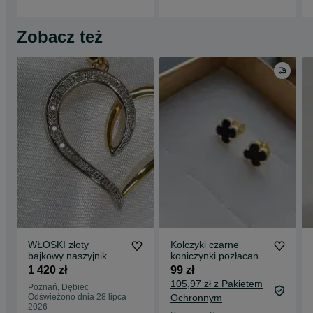
Zobacz też
WŁOSKI złoty
Kolczyki czarne
bajkowy naszyjnik
koniczynki pozłacane
wisiorek duże serce z
sztyfty srebro 925
1 420 zł
99 zł
12 brylantami
105,97 zł z Pakietem
Poznań, Dębiec
CERTYFIKAT
Odświeżono dnia 28 lipca
Ochronnym
2026