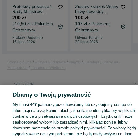
Protokoły posiedzeń
Zestaw ksiazek Wojny
Rady Ministrów
bitwy dowodcy
Rzeczypospolitej
Macdonald Livesey
200 zł
100 zł
Polskiej październik
210,50 zł z Pakietem
107 zł z Pakietem
1939 – sierpień 1945
Ochronnym
Ochronnym
(8 tomów +
suplementy)
Kraków, Podgórze
Gdynia, Karwiny
15 lipca 2026
23 lipca 2026
Strona główna
Muzyka i Edukacja
Książki
Literatura
Literatura -
Małopolskie
Literatura - Wieliczka
KATEGORIA
Dbamy o Twoją prywatność
ID:
1045872518
Wyświetlenia: 
My i nasi
447
partnerzy przechowujemy lub uzyskujemy dostęp do
informacji na urządzeniu, takich jak unikalne identyfikatory w plikach
cookie w celu przetwarzania danych osobowych. Użytkownik może
zaakceptować wybory lub zarządzać nimi, klikając poniżej lub w
Zaloguj się lub załóż konto na OLX, aby skontaktować się z t
dowolnym momencie na stronie polityki prywatności. Te wybory będą
sprzedającym
sygnalizowane naszym partnerom i nie będą miały wpływu na dane