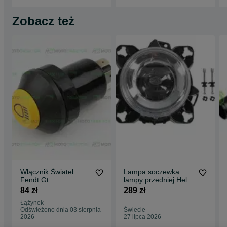
Zobacz też
Włącznik Świateł
Lampa soczewka
Fendt Gt
lampy przedniej Hella
Fendt , Claas ,
84 zł
289 zł
Renault
Łążynek
Odświeżono dnia 03 sierpnia
Świecie
2026
27 lipca 2026