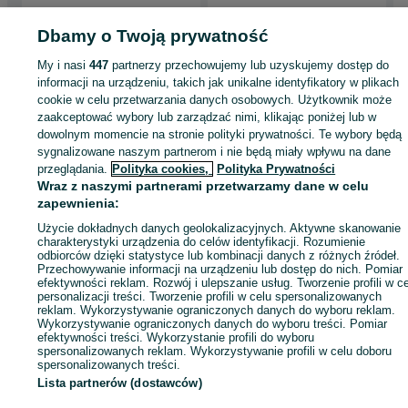
Dbamy o Twoją prywatność
My i nasi
447
partnerzy przechowujemy lub uzyskujemy dostęp do
Strona główna
Rolnictwo
Części do maszyn rolniczych
Części do maszyn
informacji na urządzeniu, takich jak unikalne identyfikatory w plikach
rolniczych - Kujawsko-pomorskie
Części do maszyn rolniczych - Czernikowo
cookie w celu przetwarzania danych osobowych. Użytkownik może
zaakceptować wybory lub zarządzać nimi, klikając poniżej lub w
dowolnym momencie na stronie polityki prywatności. Te wybory będą
KATEGORIA
sygnalizowane naszym partnerom i nie będą miały wpływu na dane
przeglądania.
Polityka cookies,
Polityka Prywatności
Wraz z naszymi partnerami przetwarzamy dane w celu
ID:
490426585
Wyświetlenia: 6
zapewnienia:
Użycie dokładnych danych geolokalizacyjnych. Aktywne skanowanie
Zadzwoń / SMS
Wyślij wiadomość
charakterystyki urządzenia do celów identyfikacji. Rozumienie
odbiorców dzięki statystyce lub kombinacji danych z różnych źródeł.
Przechowywanie informacji na urządzeniu lub dostęp do nich. Pomiar
efektywności reklam. Rozwój i ulepszanie usług. Tworzenie profili w c
personalizacji treści. Tworzenie profili w celu spersonalizowanych
reklam. Wykorzystywanie ograniczonych danych do wyboru reklam.
Wykorzystywanie ograniczonych danych do wyboru treści. Pomiar
efektywności treści. Wykorzystanie profili do wyboru
spersonalizowanych reklam. Wykorzystywanie profili w celu doboru
spersonalizowanych treści.
Lista partnerów (dostawców)