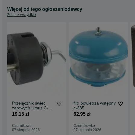
Więcej od tego ogłoszeniodawcy
Zobacz wszystkie
Przełącznik świec
filtr powietrza wstępny
żarowych Ursus C-
c-385
330
19,15 zł
62,95 zł
Czernikowo
Czernikówko
07 sierpnia 2026
07 sierpnia 2026