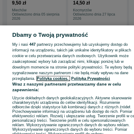
dachowa garaż wiata
kolory i długości
9,50 zł
14,50 zł
PRODUCENT
Miechów
Kocmyrzów
Odświeżono dnia 05 sierpnia
Odświeżono dnia 27 lipca
2026
2026
Dbamy o Twoją prywatność
My i nasi
447
partnerzy przechowujemy lub uzyskujemy dostęp do
Strona główna
Budowa i Remont
Dachy
Elementy montażowe
Elementy
informacji na urządzeniu, takich jak unikalne identyfikatory w plikach
montażowe - Małopolskie
Elementy montażowe - Zielonki
cookie w celu przetwarzania danych osobowych. Użytkownik może
zaakceptować wybory lub zarządzać nimi, klikając poniżej lub w
dowolnym momencie na stronie polityki prywatności. Te wybory będą
KATEGORIA
sygnalizowane naszym partnerom i nie będą miały wpływu na dane
przeglądania.
Polityka cookies,
Polityka Prywatności
ID:
1056377441
Wyświetlenia: 
Wraz z naszymi partnerami przetwarzamy dane w celu
zapewnienia:
Użycie dokładnych danych geolokalizacyjnych. Aktywne skanowanie
Zadzwoń / SMS
Wyślij wiadomość
charakterystyki urządzenia do celów identyfikacji. Rozumienie
odbiorców dzięki statystyce lub kombinacji danych z różnych źródeł.
Przechowywanie informacji na urządzeniu lub dostęp do nich. Pomiar
efektywności reklam. Rozwój i ulepszanie usług. Tworzenie profili w c
personalizacji treści. Tworzenie profili w celu spersonalizowanych
reklam. Wykorzystywanie ograniczonych danych do wyboru reklam.
Wykorzystywanie ograniczonych danych do wyboru treści. Pomiar
efektywności treści. Wykorzystanie profili do wyboru