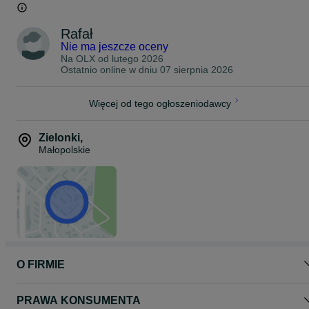
ul. Krakowska 18, 32-089 Wielka Wieś- Modlnica
ul. Krakowskie Przedmieście 71, 32-087 Zielonki
Rafał
tel. 66*****00
Zapraszamy
Nie ma jeszcze oceny
Na OLX od
lutego 2026
Ostatnio online w dniu 07 sierpnia 2026
Więcej od tego ogłoszeniodawcy
Zielonki
,
Małopolskie
O FIRMIE
PRAWA KONSUMENTA