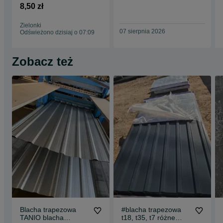
25cm x50 cm
8,50 zł
betonowy, bloczek
Zielonki
07 sierpnia 2026
Odświeżono dzisiaj o 07:09
Zobacz też
Blacha trapezowa
#blacha trapezowa
TANIO blacha
t18, t35, t7 różne