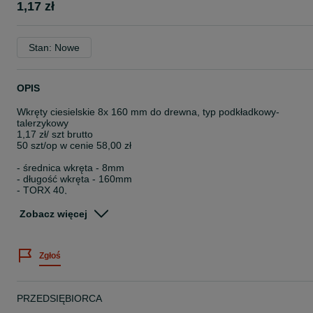
1,17 zł
Stan: Nowe
OPIS
Wkręty ciesielskie 8x 160 mm do drewna, typ podkładkowy-
talerzykowy
1,17 zł/ szt brutto
50 szt/op w cenie 58,00 zł
- średnica wkręta - 8mm
- długość wkręta - 160mm
- TORX 40,
- materiał - stal niskowęglowa ocynkowana galwanicznie,
- ostrze z nacięciem na początku gwintu ułatwia rozpoczęcie
Zobacz więcej
wkręcania oraz zapobiega
pękaniu drewna, dzięki niemu wkręt nie wymaga wstępnego
nawiercania.
Zgłoś
Posiadamy też wkręty o długościach od 8 do 36 cm.
Odbiór składy Luskar
PRZEDSIĘBIORCA
lub z transportem według ustaleń