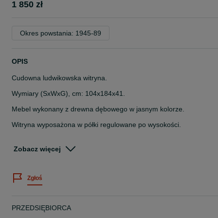
1 850 zł
Okres powstania: 1945-89
OPIS
Cudowna ludwikowska witryna.
Wymiary (SxWxG), cm: 104x184x41.
Mebel wykonany z drewna dębowego w jasnym kolorze.
Witryna wyposażona w półki regulowane po wysokości.
Cudowne ozdobne rzeźbienia oraz oryginalne mosiężne okucia
tworzą wyjątkowy wystrój mebla.
Zobacz więcej
Witryna zamykana na klucz.
Zgłoś
Możliwa dostawa na terenie Warszawy i okolic, zarówno jak wysyłk
na terenie kraju.
Przy zakupie od 1000 zł dostawa na terenie Warszawy i okolic
PRZEDSIĘBIORCA
GRATIS.