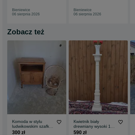
Grandfather Clock
Bieniewice
Bieniewice
06 sierpnia 2026
06 sierpnia 2026
Zobacz też
Komoda w stylu
Kwietnik biały
ludwikowskim szafka
drewniany wysoki 142
stylowa komoda
cm #2436 Stylowy
300 zł
590 zł