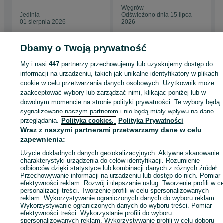
Węgrów
Węgrów
Jedlnia
Odświeżono dnia 15 lipca
01 sierpnia 2026
2026
Dbamy o Twoją prywatność
My i nasi
447
partnerzy przechowujemy lub uzyskujemy dostęp do
Strona główna
Antyki i Kolekcje
Antyki
Stare meble
Witryny
Witryny -
informacji na urządzeniu, takich jak unikalne identyfikatory w plikach
Mazowieckie
Witryny - Bieniewice
cookie w celu przetwarzania danych osobowych. Użytkownik może
zaakceptować wybory lub zarządzać nimi, klikając poniżej lub w
dowolnym momencie na stronie polityki prywatności. Te wybory będą
KATEGORIA
sygnalizowane naszym partnerom i nie będą miały wpływu na dane
przeglądania.
Polityka cookies,
Polityka Prywatności
ID:
1053492472
Wyświetlenia: 2
Wraz z naszymi partnerami przetwarzamy dane w celu
zapewnienia:
Użycie dokładnych danych geolokalizacyjnych. Aktywne skanowanie
Zadzwoń / SMS
Wyślij wiadomość
charakterystyki urządzenia do celów identyfikacji. Rozumienie
odbiorców dzięki statystyce lub kombinacji danych z różnych źródeł.
Przechowywanie informacji na urządzeniu lub dostęp do nich. Pomiar
efektywności reklam. Rozwój i ulepszanie usług. Tworzenie profili w c
personalizacji treści. Tworzenie profili w celu spersonalizowanych
reklam. Wykorzystywanie ograniczonych danych do wyboru reklam.
Wykorzystywanie ograniczonych danych do wyboru treści. Pomiar
efektywności treści. Wykorzystanie profili do wyboru
spersonalizowanych reklam. Wykorzystywanie profili w celu doboru