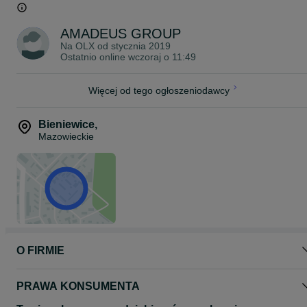
Cena za 1 szt.
AMADEUS GROUP
Meble są dostępne od ręki.
Na OLX od
stycznia 2019
Szukasz inne meble, sprawdź pozostałe nasze aukcje.
Ostatnio online wczoraj o 11:49
amadeusgroup.pl
Więcej od tego ogłoszeniodawcy
Bieniewice
,
Mazowieckie
O FIRMIE
PRAWA KONSUMENTA