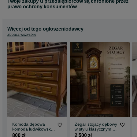
Twoje zakupy u przedsiębiorców są chronione przez
prawo ochrony konsumentów.
Więcej od tego ogłoszeniodawcy
Zobacz wszystkie
Komoda dębowa
Zegar stojący dębowy
komoda ludwikowska
w stylu klasycznym /
komoda drewniana
holenderskim
800 zł
2 500 zł