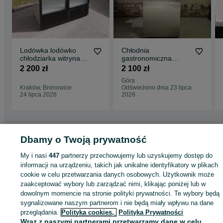
Lodówka lodówko
Chłodnia
chłodziarka witryna
gastronomiczna
szafa chłodnicza
FOSTER | 30 półek
2 200 zł
2 100 zł
chłodnia sklep
GN 2/1
Góra
Kraków, Bronowice
Odświeżono dnia 23 lipca
24 lipca 2026
2026
Dbamy o Twoją prywatność
Strona główna
Firma i Przemysł
Sklepy i magazyny
Lady i witryny
chłodnicze
Lady i witryny chłodnicze - Małopolskie
Lady i witryny chłodnicze
My i nasi
447
partnerzy przechowujemy lub uzyskujemy dostęp do
Kraków
Lady i witryny chłodnicze - Bronowice
informacji na urządzeniu, takich jak unikalne identyfikatory w plikach
cookie w celu przetwarzania danych osobowych. Użytkownik może
zaakceptować wybory lub zarządzać nimi, klikając poniżej lub w
KATEGORIA
dowolnym momencie na stronie polityki prywatności. Te wybory będą
sygnalizowane naszym partnerom i nie będą miały wpływu na dane
ID:
1053470875
Wyświetlenia: 1
przeglądania.
Polityka cookies,
Polityka Prywatności
Wraz z naszymi partnerami przetwarzamy dane w celu