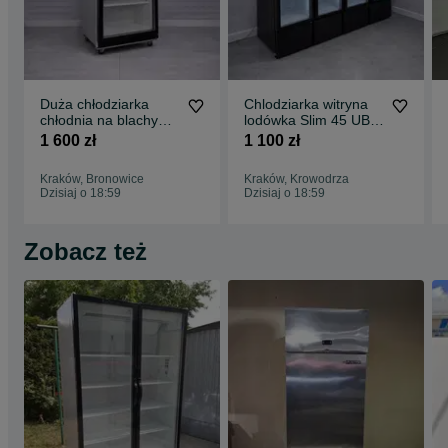
Duża chłodziarka
Chlodziarka witryna
chłodnia na blachy
lodówka Slim 45 UBC
GN kosze 75 cm 700 l
2018 rok
1 600 zł
1 100 zł
Kraków, Bronowice
Kraków, Krowodrza
Dzisiaj o 18:59
Dzisiaj o 18:59
Zobacz też