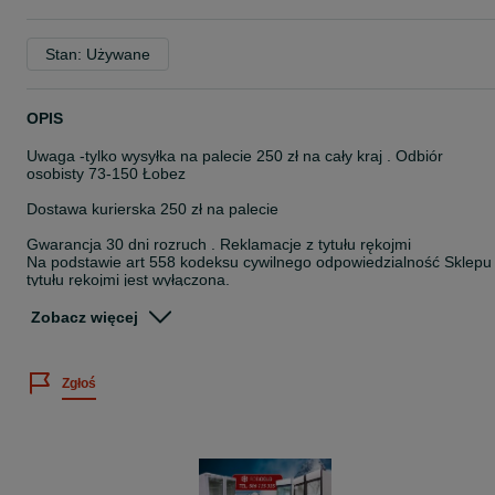
Stan: Używane
OPIS
Uwaga -tylko wysyłka na palecie 250 zł na cały kraj . Odbiór
osobisty 73-150 Łobez
Dostawa kurierska 250 zł na palecie
Gwarancja 30 dni rozruch . Reklamacje z tytułu rękojmi
Na podstawie art 558 kodeksu cywilnego odpowiedzialność Sklepu
tytułu rękojmi jest wyłączona.
Faktura VAT plus 23%
Zobacz więcej
Specyfikacja witryny chłodniczej:
Marka
Zgłoś
KLIMASAN
Stan produktu
Używany
Model
S1200 LED
Nr artykułu
MTP001407